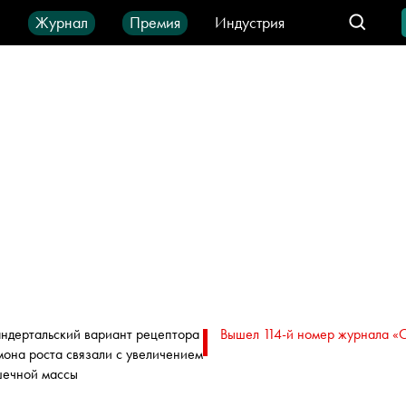
ы
Журнал
Премия
Индустрия
део
Город
IT-продукты
ндертальский вариант рецептора
Вышел 114-й номер журнала «
мона роста связали с увеличением
ечной массы