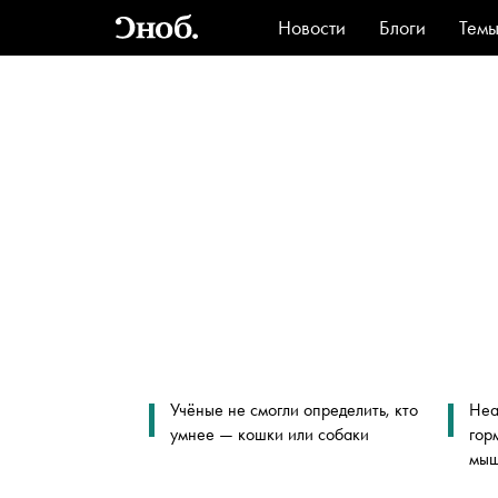
Новости
Блоги
Тем
Стиль
Ви
Учёные не смогли определить, кто
Неа
умнее — кошки или собаки
гор
мыш