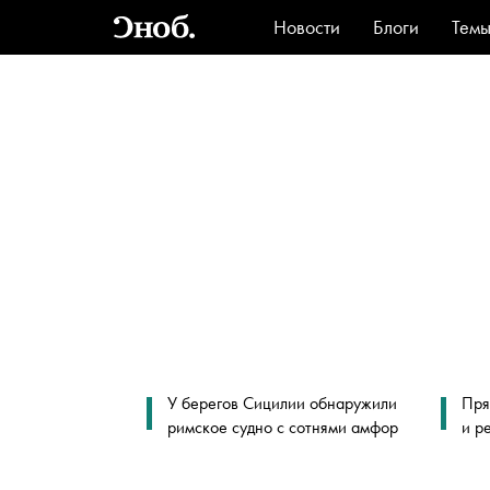
Новости
Блоги
Тем
Стиль
Ви
У берегов Сицилии обнаружили
Пря
римское судно с сотнями амфор
и р