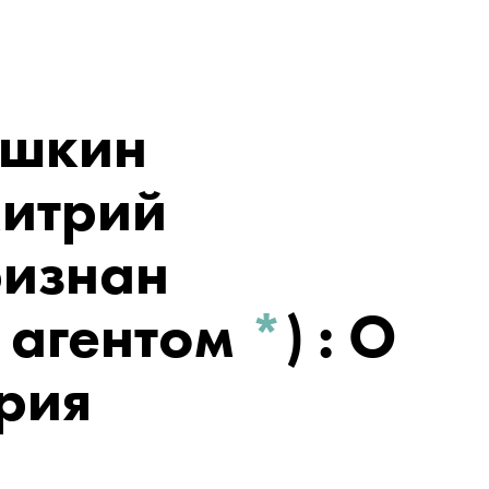
ешкин
итрий
ризнан
 агентом
*
)
: О
рия