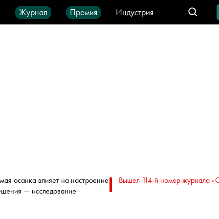
ы
Журнал
Премия
Индустрия
део
Город
IT-продукты
мая осанка влияет на настроение
Вышел 114-й номер журнала «
ешения — исследование