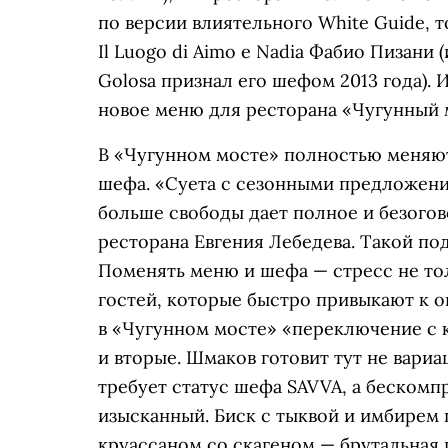
по версии влиятельного White Guide, 
Il Luogo di Aimo e Nadia Фабио Пизани 
Golosa признал его шефом 2013 года). 
новое меню для ресторана «Чугунный 
В «Чугунном мосте» полностью меняют 
шефа. «Суета с сезонными предложения
больше свободы дает полное и безого
ресторана Евгения Лебедева. Такой п
Поменять меню и шефа — стресс не тол
гостей, которые быстро привыкают к 
в «Чугунном мосте» «переключение с к
и вторые. Шмаков готовит тут не вариа
требует статус шефа SAVVA, а беском
изысканный. Биск с тыквой и имбирем 
круассаном со скагеном — брутальная 