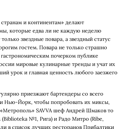
о странам и континентам» делают
мы, которые едва ли не каждую неделю
 только звездные повара, а звездный статус
орогим гостем. Повара не только страшно
х гастрономическим почерком публике
России мировые кулинарные тренды и учат их
ший урок и главная ценность любого заезжего
гулярно приезжают бартендеры со всего
или Нью-Йорк, чтобы попробовать их миксы,
я «Метрополь» SAVVA шеф Андрей Шмаков то
Biblioteka №1, Рига) и Радо Митро (Ribe,
шли в список лучших ресторанов Прибалтики