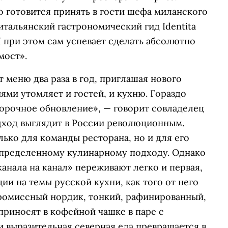
то готовится принять в гости шефа миланского
(итальянский гастрономический гид Identita
И при этом сам успевает сделать абсолютно
мост».
меню два раза в год, приглашая нового
ми утомляет и гостей, и кухню. Гораздо
ворочное обновление», — говорит совладелец
одход выглядит в России революционным.
ько для команды ресторана, но и для его
определенному кулинарному подходу. Однако
анала на канал» переживают легко и первая,
ции на темы русской кухни, как того от него
промиссный нордик, тонкий, рафинированный,
приносят в кофейной чашке в паре с
и выразительная северная еда превращается в