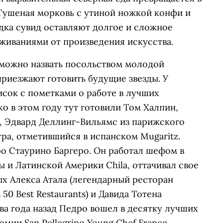
 Тушеная морковь с утиной ножкой конфи и
дка сувид оставляют долгое и сложное
живаниями от произведения искусства.
 можно назвать посольством молодой
риезжают готовить будущие звезды. У
ок с пометками о работе в лучших
ко в этом году тут готовили Том Халпин,
, Эдвард Деллинг-Вильямс из парижского
тра, отметившийся в испанском Mugaritz.
о Стаурино Баргеро. Он работал шефом в
 и Латинской Америки Chila, оттачивал свое
 Алекса Атала (легендарный ресторан
s 50 Best Restaurants) и Давида Тотена
. Два года назад Педро вошел в десятку лучших
ии San Pellegrino Young Chef France.