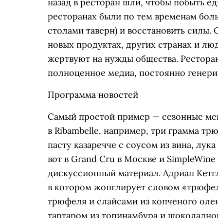
назад в ресторан шли, чтобы побыть ед
ресторанах были по тем временам бо
столами таверн) и восстановить силы. С
новых продуктах, других странах и лю
жертвуют на нужды общества. Ресторан
полноценное медиа, постоянно генер
Программа новостей
Самый простой пример — сезонные меню
в Ribambelle, например, три грамма тр
пасту казаречче с соусом из вина, лука
вот в Grand Cru в Москве и SimpleWine
дискуссионный материал. Адриан Кетг
в котором жонглирует словом «трюфель
трюфеля и слайсами из копченого оле
тартаром из топинамбура и шоколадно