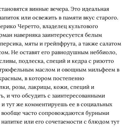
становятся винные вечера. Это идеальная
апиток или освежить в памяти вкус старого.
едерико Черетто, владелец культового
урман наверняка заинтересуется белым
персика, мяты и грейпфрута, а также салатом
сом. Не оставят его равнодушным неббиоло,
ливы, подлеска, специй и кедра с ризотто
 с трюфельным маслом и овощным мильфеем в
красным, в котором постепенно
лки, розы, лакрицы, кожи, специй и
ть, и что обсудить с заинтересованными
 и тут же комментируешь ее в социальных
ь, вообще часто сопровождаются бурными
о напитке или его сочетаемости с блюдом тут