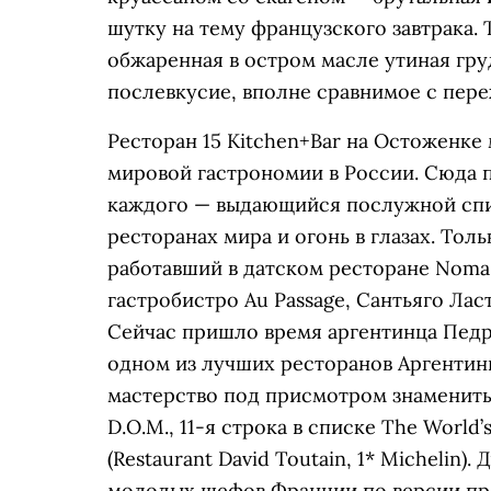
шутку на тему французского завтрака.
обжаренная в остром масле утиная гру
послевкусие, вполне сравнимое с пере
Ресторан 15 Kitchen+Bar на Остоженке
мировой гастрономии в России. Сюда п
каждого — выдающийся послужной спис
ресторанах мира и огонь в глазах. Толь
работавший в датском ресторане Noma
гастробистро Au Passage, Сантьяго Лас
Сейчас пришло время аргентинца Педр
одном из лучших ресторанов Аргентины
мастерство под присмотром знаменитых
D.O.M., 11-я строка в списке The World’
(Restaurant David Toutain, 1* Michelin)
молодых шефов Франции по версии прем