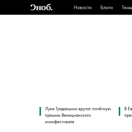
Новости
Блоги
Тем
Стиль
Ви
Луке Гуаданьино вручат почётную
В Е
премию Венецианского
пре
кинофестиваля