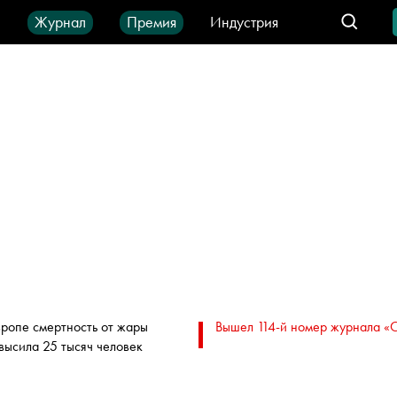
ы
Журнал
Премия
Индустрия
део
Город
IT-продукты
вропе смертность от жары
Вышел 114-й номер журнала «
высила 25 тысяч человек