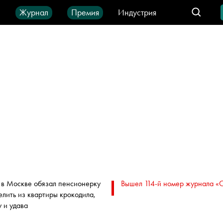
ы
Журнал
Премия
Индустрия
део
Город
IT-продукты
 в Москве обязал пенсионерку
Вышел 114-й номер журнала «
елить из квартиры крокодила,
у и удава