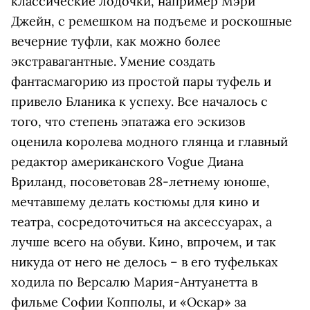
классические лодочки, например Мэри
Джейн, с ремешком на подъеме и роскошные
вечерние туфли, как можно более
экстравагантные. Умение создать
фантасмагорию из простой пары туфель и
привело Бланика к успеху. Все началось с
того, что степень эпатажа его эскизов
оценила королева модного глянца и главный
редактор американского Vogue Диана
Вриланд, посоветовав 28-летнему юноше,
мечтавшему делать костюмы для кино и
театра, сосредоточиться на аксессуарах, а
лучше всего на обуви. Кино, впрочем, и так
никуда от него не делось – в его туфельках
ходила по Версалю Мария-Антуанетта в
фильме Софии Копполы, и «Оскар» за