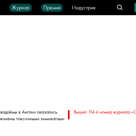
ы
Журнал
Премия
Индустрия
део
Город
IT-продукты
 водоёмы в Англии оказались
Вышел 114-й номер журнала «
рязнены токсичными химикатами