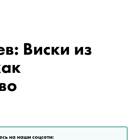
в: Виски из
как
во
сь на наши соцсети: