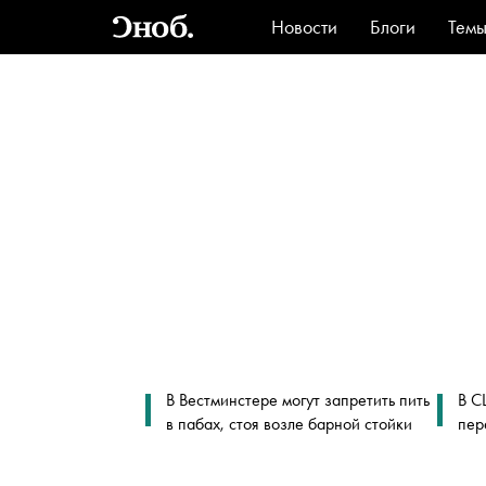
Новости
Блоги
Тем
Стиль
Ви
В Вестминстере могут запретить пить
В С
в пабах, стоя возле барной стойки
пер