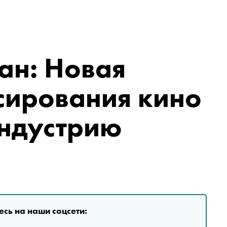
ан: Новая
сирования кино
индустрию
сь на наши соцсети: