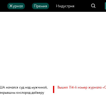
ы
Журнал
Премия
Индустрия
део
Город
IT-продукты
ША начался суд над мужчиной,
Вышел 114-й номер журнала «
екрывшим кислород дайверу