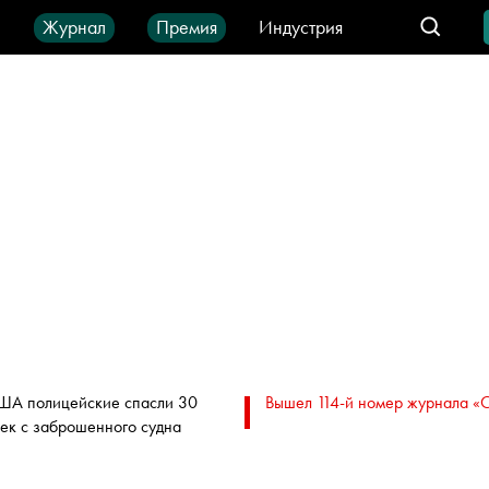
ы
Журнал
Премия
Индустрия
део
Город
IT-продукты
ША полицейские спасли 30
Вышел 114-й номер журнала «
ек с заброшенного судна