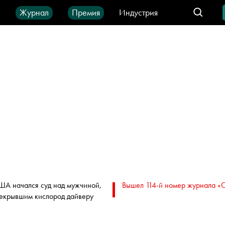
ы
Журнал
Премия
Индустрия
део
Город
IT-продукты
ША начался суд над мужчиной,
Вышел 114-й номер журнала «
екрывшим кислород дайверу