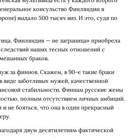
нгенская мультивиза есть у каждого второго
Генеральное консульство Финляндии в
ропе) выдало 500 тысяч виз. И это, судя по
птица, Финляндия — не заграница» приобрела
з следствий наших тесных отношений с
мешанных браков.
ж за финнов. Скажем, в 90-е такие браки
в виде заботливых мужей, качественной
ансовой стабильности. Финнам русские жены
остью, полным отсутствием личных амбиций.
и не бояться, что она в один прекрасный
еру.
Благодаря двум десятилетиям фактической