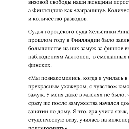
визовой свободы наши женщины перест
а Финляндию как «заграницу». Количе
и количество разводов.
Судья городского суда Хельсинки Анна
прошлом году в Финляндии было заклю
большинстве из них замуж за финнов в
наблюдениям Аалтонен, в смешанных па
финских.
«Мы познакомились, когда я училась в
прекрасным ухажером, с чувством юмор
замуж. У меня даже в мыслях не было, 
сразу же после замужества начался до
занятий по дому. Я что, зря учила язы
студенческую визу, училась на инжене
поддерживать».