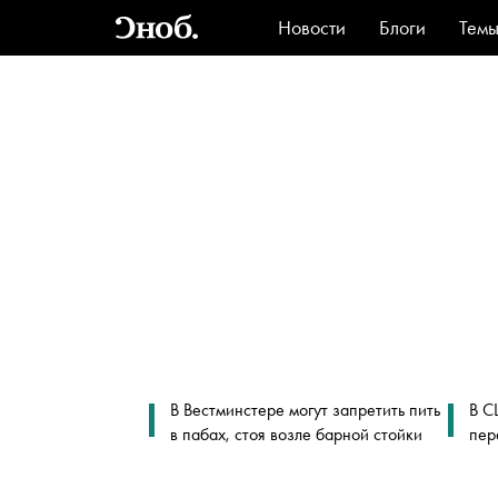
Новости
Блоги
Тем
Стиль
Ви
В Вестминстере могут запретить пить
В С
в пабах, стоя возле барной стойки
пер