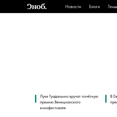
Новости
Блоги
Тем
Стиль
Ви
Луке Гуаданьино вручат почётную
В Е
премию Венецианского
пре
кинофестиваля