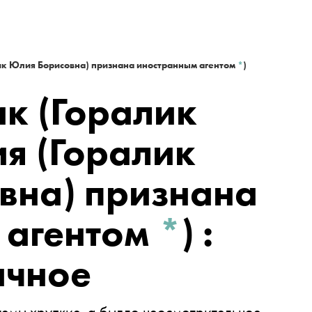
ик Юлия Борисовна) признана иностранным агентом
*
)
ик
(Горалик
я (Горалик
вна) признана
 агентом
*
)
:
ичное
темы хрупкие, а быдло неосмотрительное