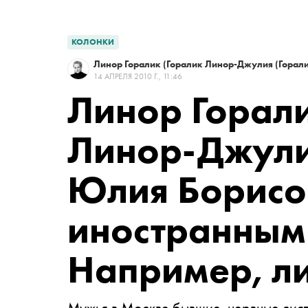
КОЛОНКИ
Линор Горалик
(Горалик Линор-Джулия (Горал
14 АПРЕЛЯ 2010 Г., 11:46
Линор Горал
Линор-Джули
Юлия Борисо
иностранным
Например, л
Мужья в Москве бывшие, нервные сис