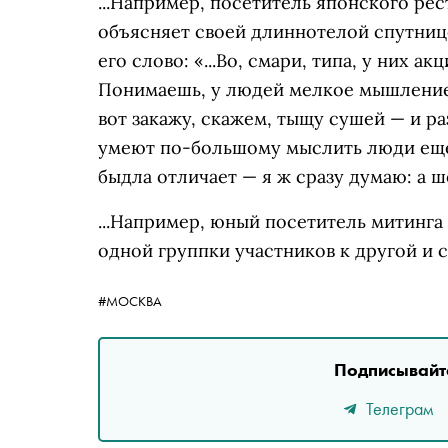
...Например, посетитель японского ре
объясняет своей длиннотелой спутнице
его слово: «...Во, смари, типа, у них а
Понимаешь, у людей мелкое мышление
вот закажу, скажем, тыщу сушей — и р
умеют по-большому мыслить люди еще, 
быдла отличает — я ж сразу думаю: а ш
...Например, юный посетитель митинга
одной группки участников к другой и 
#МОСКВА
Подписывайте
Телеграм