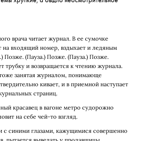
ного врача читает журнал. В ее сумочке
т на входящий номер, вздыхает и ледяным
) Позже. (Пауза.) Позже. (Пауза.) Позже.
ает трубку и возвращается к чтению журнала.
 тоже занятая журналом, понимающе
вердительно кивает, и в приемной наступает
журнальных страниц.
еный красавец в вагоне метро судорожно
овит на себе чей-то взгляд.
ми с синими глазами, кажущимися совершенно
в, пытается выведать у продавщицы