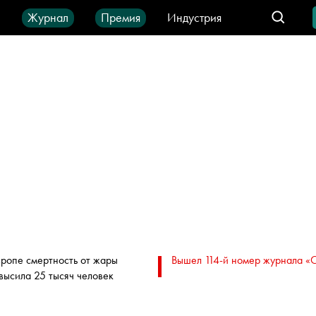
ы
Журнал
Премия
Индустрия
део
Город
IT-продукты
вропе смертность от жары
Вышел 114-й номер журнала «
высила 25 тысяч человек