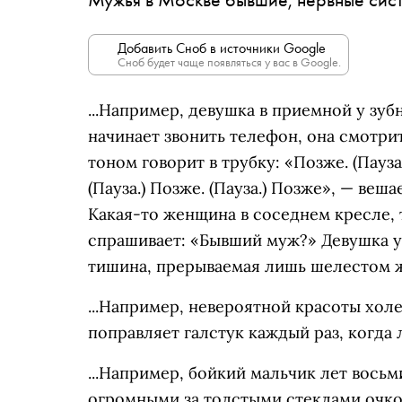
Добавить Сноб в источники Google
Сноб будет чаще появляться у вас в Google.
...Например, девушка в приемной у зуб
начинает звонить телефон, она смотри
тоном говорит в трубку: «Позже. (Пауза.
(Пауза.) Позже. (Пауза.) Позже», — веш
Какая-то женщина в соседнем кресле,
спрашивает: «Бывший муж?» Девушка ут
тишина, прерываемая лишь шелестом 
...Например, невероятной красоты хол
поправляет галстук каждый раз, когда л
...Например, бойкий мальчик лет вось
огромными за толстыми стеклами очко