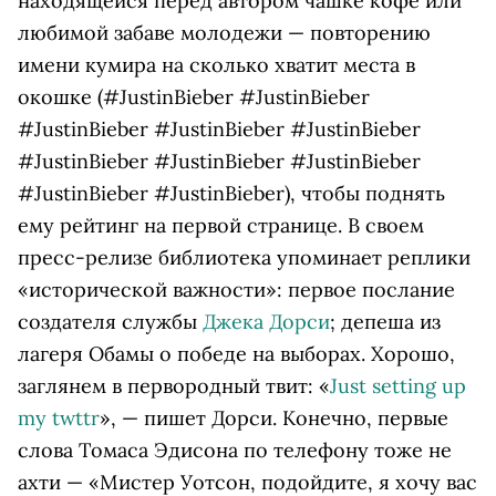
находящейся перед автором чашке кофе или
любимой забаве молодежи — повторению
имени кумира на сколько хватит места в
окошке (#JustinBieber #JustinBieber
#JustinBieber #JustinBieber #JustinBieber
#JustinBieber #JustinBieber #JustinBieber
#JustinBieber #JustinBieber), чтобы поднять
ему рейтинг на первой странице. В своем
пресс-релизе библиотека упоминает реплики
«исторической важности»: первое послание
создателя службы
Джека Дорси
; депеша из
лагеря Обамы о победе на выборах. Хорошо,
заглянем в первородный твит: «
Just setting up
my twttr
», — пишет Дорси. Конечно, первые
слова Томаса Эдисона по телефону тоже не
ахти — «Мистер Уотсон, подойдите, я хочу вас