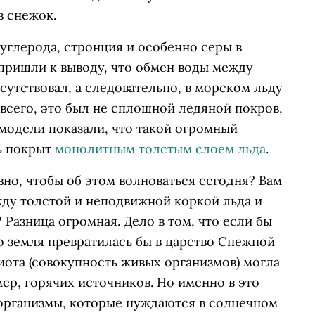
в снежок.
углерода, стронция и особенно серы в
 пришли к выводу, что обмен воды между
сутствовал, а следовательно, в морском льду
всего, это был не сплошной ледяной покров,
модели показали, что такой огромный
ть покрыт
монолитным толстым слоем льда
.
вно, чтобы об этом волноваться сегодня? Вам
жду толстой и неподвижной коркой льда и
Разница огромная. Дело в том, что если бы
то земля превратилась бы в царство Снежной
биота (совокупность живых организмов) могла
мер, горячих источников. Но именно в это
организмы, которые нуждаются в солнечном