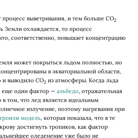
т процесс выветривания, и тем больше СО
2
ь Земли охлаждается, то процесс
 что, соответственно, повышает концентрацию
Земля может покрыться льдом полностью, но
концентрированы в экваториальной области,
о и выводило СО
из атмосферы. Когда льда
2
л еще один фактор —
альбедо
, отражательная
 в том, что лед является идеальным
олнечное излучение, поэтому нагревания при
троили модель
, которая показала, что в те
рову достигнуть тропиков, как фактор
дальнейшее оледенение уже было не