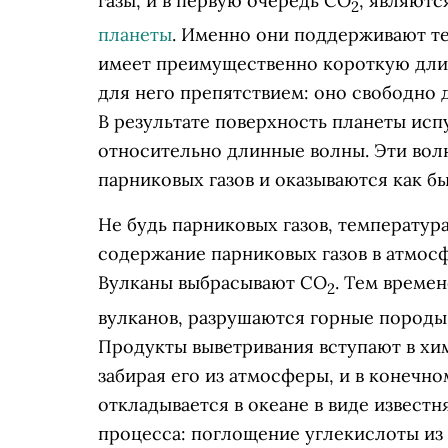
газы, и в первую очередь СО
, являютс
2
планеты
. Именно они поддерживают т
имеет преимущественно короткую длин
для него препятствием: оно свободно д
В результате поверхность планеты испу
относительно длинные волны. Эти вол
парниковых газов и оказываются как бы
Не будь парниковых газов, температур
содержание парниковых газов в атмос
Вулканы выбрасывают СО
. Тем време
2
вулканов, разрушаются горные пород
Продукты выветривания вступают в хи
забирая его из атмосферы, и в конечно
откладывается в океане в виде извест
процесса: поглощение углекислоты из