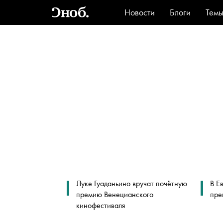
Новости
Блоги
Тем
Стиль
Ви
Луке Гуаданьино вручат почётную
В Е
премию Венецианского
пре
кинофестиваля