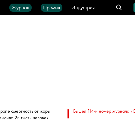
ы
Журнал
Премия
Индустрия
део
Город
IT-продукты
вропе смертность от жары
Вышел 114-й номер журнала «
высила 25 тысяч человек