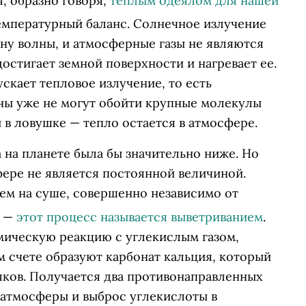
я, образно говоря,
теплым одеялом для нашей
емпературный баланс. Солнечное излучение
у волны, и атмосферные газы не являются
остигает земной поверхности и нагревает ее.
скает тепловое излучение, то есть
ны уже не могут обойти крупные молекулы
 в ловушке — тепло остается в атмосфере.
а на планете была бы значительно ниже. Но
фере не является постоянной величиной.
нем на суше, совершенно независимо от
ы —
этот процесс называется выветриванием
.
мическую реакцию с углекислым газом,
м счете образуют карбонат кальция, который
няков. Получается два противонаправленных
 атмосферы и выброс углекислоты в