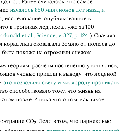
долго… Ранее считалось, что самое
ение
началось 850 миллионов лет назад и
го, исследование, опубликованное в
что в тропиках лед лежал уже за 100
donald et al., Science, v. 327, p. 1241
). Сначала
ая корка льда сковывала Землю от полюса до
а была похожа на огромный снежок.
ым теориям, расчеты постепенно уточнялись,
концов ученые пришли к выводу, что ледяной
 и
это позволяло свету и кислороду проникать
тво способствовало тому, что жизнь на
этом позже. А пока что о том, как такое
центрации СО
. Дело в том, что парниковые
2