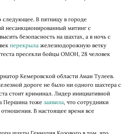
о следующее. В пятницу в городе
й несанкционированный митинг с
ысить безопасность на шахтах, а в ночь с
овек
перекрыла
железнодорожную ветку
теста пресекли бойцы ОМОН, 28 человек
рнатор Кемеровской области Аман Тулеев.
железной дороге не было ни одного шахтера с
еста стоит криминал. Лидер инициативной
на Першина тоже
заявила
, что сотрудники
 отношения. В настоящее время все
ора шахты Геннадия Козового в том, что