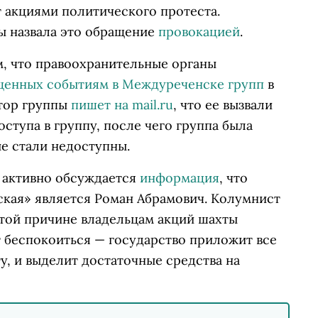
т акциями политического протеста.
ы назвала это обращение
провокацией
.
, что правоохранительные органы
щенных событиям в Междуреченске групп
в
тор группы
пишет на mail.ru
, что ее вызвали
оступа в группу, после чего группа была
е стали недоступны.
 активно обсуждается
информация
, что
кая» является Роман Абрамович. Колумнист
 этой причине владельцам акций шахты
ит беспокоиться — государство приложит все
у, и выделит достаточные средства на