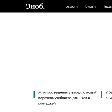
Новости
Блоги
Тем
Стиль
Ви
Минпросвещения утвердило новый
У б
перечень учебников для школ и
рим
колледжей