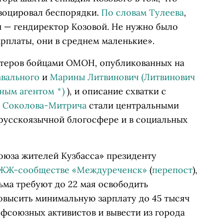
воцировал беспорядки.
По словам Тулеева
,
ы — гендиректор Козовой. Не нужно было
арплаты, они в среднем маленькие».
хтеров бойцами ОМОН, опубликованных на
авального
и
Марины Литвинович
(Литвинович
нным агентом
*
)
), и описание схватки с
я Соколова-Митрича
стали центральными
русскоязычной блогосфере и в социальных
оюза жителей Кузбасса» президенту
ЖЖ-сообществе «Междуреченск»
(
перепост
),
ьма требуют до 22 мая освободить
овысить минимальную зарплату до 45 тысяч
фсоюзных активистов и вывести из города