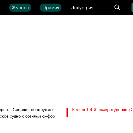
ы
Журнал
Премия
Индустрия
део
Город
IT-продукты
ерегов Сицилии обнаружили
Вышел 114-й номер журнала «
ское судно с сотнями амфор