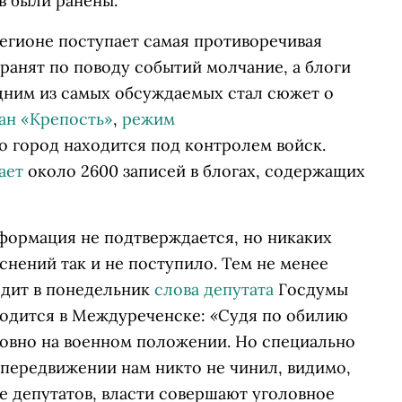
в были ранены.
регионе поступает самая противоречивая
ранят по поводу событий молчание, а блоги
одним из самых обсуждаемых стал сюжет о
ан «Крепость»
,
режим
то город находится под контролем войск.
ает
около 2600 записей в блогах, содержащих
нформация не подтверждается, но никаких
нений так и не поступило. Тем не менее
одит в понедельник
слова депутата
Госдумы
«
ходится в Междуреченске:
Судя по обилию
ловно на военном положении. Но специально
 передвижении нам никто не чинил, видимо,
е депутатов, власти совершают уголовное