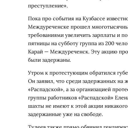
преступление».
Пока про события на Кузбассе известн
Междуреченске прошел многотысячны
требованиями увеличить зарплаты и пов
пятницы на субботу группа из 200 чел
Карай — Междуреченск. Эту акцию про
были задержаны.
Утром к протестующим обратился губе
Он заявил, что среди задержанных на 
«Распадской», а за организацией прот
группы работников «Распадской» Еле
шахты не имеют к этой акции никакого
задержанные уже на свободе.
Тулеев также прямо обвинил гендирект