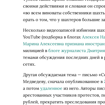
своими действиями и словами он спро
«во всем виноваты собственники шахт
орать о том, что у шахтеров большие з
Несколько видеозаписей избиения ша
YouTube (подборка в блогах
Алексея Н
Марина Алексеевна признана иностра
милицией в
блоге журналиста Дмитри
темами обсуждения последних дней в 
сетях.
Другая обсуждаемая тема — письмо «С
Медведеву, сначала опубликованное в
а потом
удаленное
из него. Авторы пис
арестованных участников протестов, п
рублей, прекратить преследования про