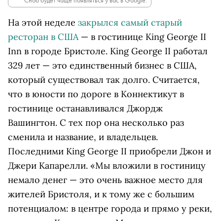
Сноб будет чаще появляться у вас в Google.
На этой неделе
закрылся самый старый
ресторан в США
— в гостинице King George II
Inn в городе Бристоле. King George II работал
329 лет — это единственный бизнес в США,
который существовал так долго. Считается,
что в юности по дороге в Коннектикут в
гостинице останавливался Джордж
Вашингтон. С тех пор она несколько раз
сменила и название, и владельцев.
Последними King George II приобрели Джон и
Джери Капарелли. «Мы вложили в гостиницу
немало денег — это очень важное место для
жителей Бристоля, и к тому же с большим
потенциалом: в центре города и прямо у реки,