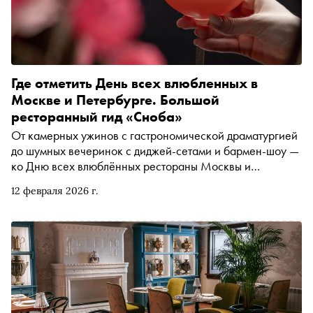
Где отметить День всех влюбленных в
Москве и Петербурге. Большой
ресторанный гид «Сноба»
От камерных ужинов с гастрономической драматургией
до шумных вечеринок с диджей-сетами и бармен-шоу —
ко Дню всех влюблённых рестораны Москвы и
Петербурга подготовили десятки сценариев для
12 февраля 2026 г.
свиданий. В этом гиде «Сноба» — самые интересные
предложения: авторские сеты, десертные перформансы,
астрологические плато и коллаборации с театрами и
галереями