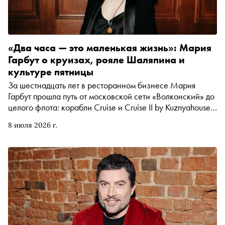
«Два часа — это маленькая жизнь»: Мария
Гарбут о круизах, рояле Шаляпина и
культуре пятницы
За шестнадцать лет в ресторанном бизнесе Мария
Гарбут прошла путь от московской сети «Волконский» до
целого флота: корабли Cruise и Cruise II by Kuznyahouse
ходят по Неве и Москве-реке, а на берегу работают
8 июля 2026 г.
ресторан Kuznyahouse и музыкальное бистро B-Side.
«Сноб» поговорил с Марией о том, что на самом деле
покупает человек вместе с билетом на двухчасовой
рейс, правда ли мы стали меньше пить и зачем кораблю
рояль, на котором играл Шаляпин