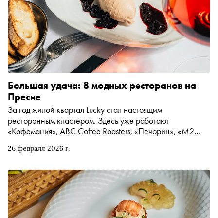
Большая удача: 8 модных ресторанов на
Пресне
За год жилой квартал Lucky стал настоящим
ресторанным кластером. Здесь уже работают
«Кофемания», ABC Coffee Roasters, «Печорин», «М2
Органик Клуб», «Дринкит», Natura, а совсем скоро
26 февраля 2026 г.
появятся «Рыба моя в Японии» и Joli Grand Bistro».
«Сноб» рассказывает про восемь уникальных проектов,
которые можно посетить прямо сейчас