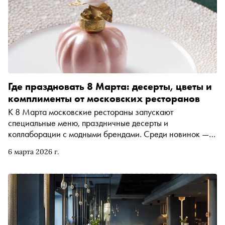
Где праздновать 8 Марта: десерты, цветы и
комплименты от московских ресторанов
К 8 Марта московские рестораны запускают
специальные меню, праздничные десерты и
коллаборации с модными брендами. Среди новинок —
десерт в честь Марии Каллас, сладкие матрешки,
6 марта 2026 г.
цветущие «камни» и тарталетки-розы, а также
комплименты в виде игристого и подарков