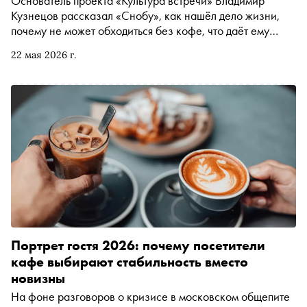
Основатель проекта «Культура встречи» Владимир
Кузнецов рассказал «Снобу», как нашёл дело жизни,
почему не может обходиться без кофе, что даёт ему
спорт, зачем едет на ретрит и какие качества больше
22 мая 2026 г.
всего ценит в людях
Портрет гостя 2026: почему посетители
кафе выбирают стабильность вместо
новизны
На фоне разговоров о кризисе в московском общепите