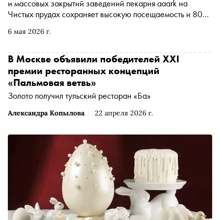
и массовых закрытий заведений пекарня aaark на
Чистых прудах сохраняет высокую посещаемость и 80%
постоянных гостей. Основатель проекта Максим Князян
6 мая 2026 г.
объясняет, почему современный посетитель больше не
гонится за новизной, как изменилось потребление за
последние два года и почему предсказуемость стала
В Москве объявили победителей XXI
главным конкурентным преимуществом ресторанного
премии ресторанных концепций
бизнеса
«Пальмовая ветвь»
Золото получил тульский ресторан «Ба»
Александра Копылова
22 апреля 2026 г.