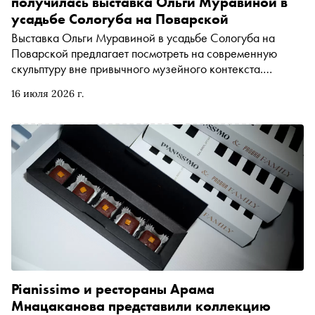
получилась выставка Ольги Муравиной в
усадьбе Сологуба на Поварской
Выставка Ольги Муравиной в усадьбе Сологуба на
Поварской предлагает посмотреть на современную
скульптуру вне привычного музейного контекста.
Художница рассказала «Снобу», как искусство
16 июля 2026 г.
становится частью городской среды и почему сегодня
ему важно выходить в люди
Pianissimo и рестораны Арама
Мнацаканова представили коллекцию