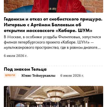
Гедонизм и отказ от снобистского прищура.
Интервью с Артёмом Балаевым об
открытии московского «Кабаре. ШУМ»
В Москве, в особняке усадьбы Филипповых, запустился
филиал петербургского проекта «Кабаре. ШУМ» —
мультижанрового пространства, где в равном диалоге
сосуществуют музыка, театр, поэзия и гастрономия. В
6 июля 2026 г.
Петербурге «ШУМ» давно стал точкой притяжения для
независимых музыкантов, художников и театральных
режиссёров. «Сноб» поговорил с создателем проекта
Под знаком Тельца
Артёмом Балаевым о московском открытии, попытке
Юнис Теймурханлы
6 июля 2026 г.
БЛОГИ
соединить светскую среду и независимую культурную
сцену и о том, каким может быть искусство на
расстоянии вытянутой руки