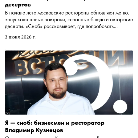
десертов
В начале лета московские рестораны обновляют меню,
запускают новые завтраки, сезонные блюда и авторские
десерты. «Сноб» рассказывает, где попробовать
шакшуку из конопли, окрошку с крабом и матчу с
3 июня 2026 г.
крыжовником на берёзовом соке
Я — сноб: бизнесмен и ресторатор
Владимир Кузнецов