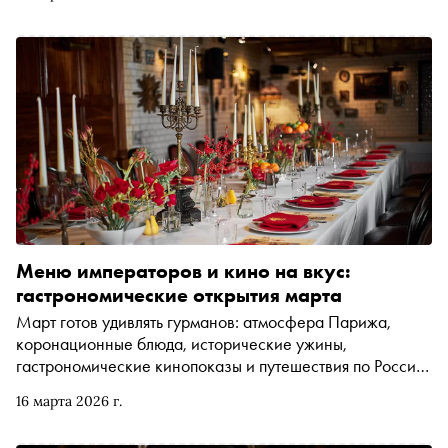
Меню императоров и кино на вкус:
гастрономические открытия марта
Март готов удивлять гурманов: атмосфера Парижа,
коронационные блюда, исторические ужины,
гастрономические кинопоказы и путешествия по России
за аутентичными вкусами. «Сноб» рассказывает о ярких
16 марта 2026 г.
гастрономических событиях первого месяца весны, где
каждый ужин — это не только еда, но и история, культура