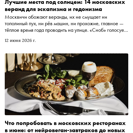
Лучшие места под солнцем: 14 московских
веранд для эскапизма и гедонизма
Москвичи обожают веранды, их не смущает ни
тополиный пух, ни рёв машин, ни прохожие, главное —
тёплое время года проводить на улице. «Сноб» голосует
за «Комфорт+» и «Бизнес», поэтому в этой подборке
12 июня 2026 г.
крыши, двор искусств, тайный сад и террасы, где
показано проводить терапию красотой и игристым
Что попробовать в московских ресторанах
в июне: от нейровеган-завтраков до новых