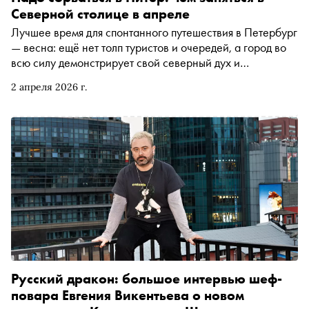
Северной столице в апреле
Лучшее время для спонтанного путешествия в Петербург
— весна: ещё нет толп туристов и очередей, а город во
всю силу демонстрирует свой северный дух и
величественность. «Сноб» делится проверенными
2 апреля 2026 г.
рецептами, как провести время в Северной столице и её
окрестностях наилучшим образом
Русский дракон: большое интервью шеф-
повара Евгения Викентьева о новом