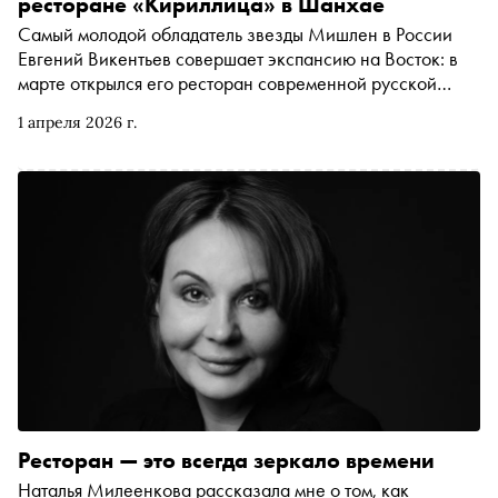
ресторане «Кириллица» в Шанхае
Самый молодой обладатель звезды Мишлен в России
Евгений Викентьев совершает экспансию на Восток: в
марте открылся его ресторан современной русской
кухни «Кириллица» в Шанхае. В здании с вековой
1 апреля 2026 г.
историей, где когда-то впервые подняли флаг КНР,
теперь подают пожарские котлеты и хлебный торт с
сорбетом из печеного яблока. В весеннем номере
«Сноба» — большой разговор с Викентьевым о том,
почему именно Китай кажется ему перспективным
направлением для бизнеса и как гастрономия
становится инструментом культурного диалога
Ресторан — это всегда зеркало времени
Наталья Милеенкова рассказала мне о том, как