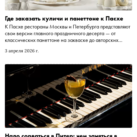
Где заказать куличи и панеттоне к Пасхе
К Пасхе рестораны Москвы и Петербурга представляют
свои версии главного праздничного десерта — от
классических панеттоне на закваске до авторских
куличей с неожиданными вкусами и художественным
3 апреля 2026 г.
декором. «Сноб» собрал самые интересные
предложения
Надо сорваться в Питер: чем заняться в