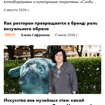
коллаборациями и культурными открытиями. «Сноб»
выбрал самые интересные адреса, где можно вкусно
4 августа 2026 г.
поесть, увидеть новое и провести выходные с
удовольствием
Как ресторан превращается в бренд: роль
визуального образа
Елена Сафронова
17 июля 2026 г.
БЛОГИ
Искусство вне музейных стен: какой