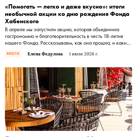
«Помогать — легко и даже вкусно»: итоги
необычной акции ко дню рождения Фонда
Хабенского
В апреле мы запустили акцию, которая объединила
гастрономию и благотворительность в честь 18-летия
нашего Фонда. Рассказываем, как она прошла, и каких
результатов удалось достичь благодаря ресторанам,
Елена Федулова
1 июля 2026 г.
БЛОГИ
кафе, кофейням, бистро и гастромаркетам по всей
стране, и, конечно, их гостям.