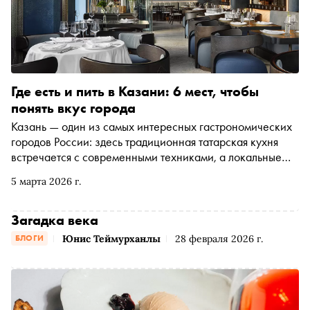
Где есть и пить в Казани: 6 мест, чтобы
понять вкус города
Казань — один из самых интересных гастрономических
городов России: здесь традиционная татарская кухня
встречается с современными техниками, а локальные
продукты — с авторскими интерпретациями шефов. От
5 марта 2026 г.
ресторанов с переосмысленными национальными
блюдами до коктейльных баров и сыроварен — «Сноб»
рассказывает о шести местах, которые лучше всего
Загадка века
отражают гастрономический характер столицы
Юнис Теймурханлы
28 февраля 2026 г.
БЛОГИ
Татарстана