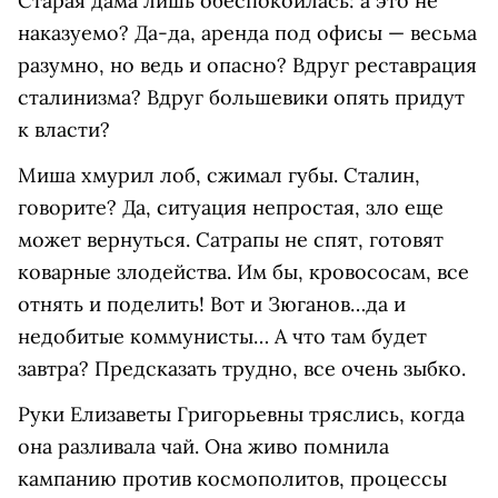
Старая дама лишь обеспокоилась: а это не
наказуемо? Да-да, аренда под офисы — весьма
разумно, но ведь и опасно? Вдруг реставрация
сталинизма? Вдруг большевики опять придут
к власти?
Миша хмурил лоб, сжимал губы. Сталин,
говорите? Да, ситуация непростая, зло еще
может вернуться. Сатрапы не спят, готовят
коварные злодейства. Им бы, кровососам, все
отнять и поделить! Вот и Зюганов…да и
недобитые коммунисты… А что там будет
завтра? Предсказать трудно, все очень зыбко.
Руки Елизаветы Григорьевны тряслись, когда
она разливала чай. Она живо помнила
кампанию против космополитов, процессы