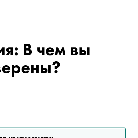
я: В чем вы
верены?
сь на наши соцсети: