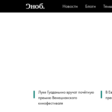
Новости
Блоги
Тем
Стиль
Ви
Луке Гуаданьино вручат почётную
В Е
премию Венецианского
пре
кинофестиваля