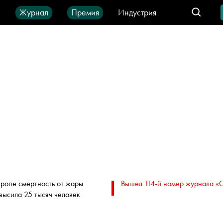
ы
Журнал
Премия
Индустрия
део
Город
IT-продукты
вропе смертность от жары
Вышел 114-й номер журнала «
высила 25 тысяч человек