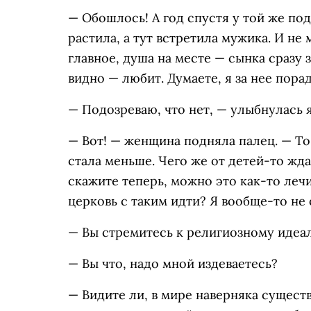
— Обошлось! А год спустя у той же по
растила, а тут встретила мужика. И не 
главное, душа на месте — сынка сразу з
видно — любит. Думаете, я за нее пора
— Подозреваю, что нет, — улыбнулась я
— Вот! — женщина подняла палец. — То
стала меньше. Чего же от детей-то ждат
скажите теперь, можно это как-то лечи
церковь с таким идти? Я вообще-то не 
— Вы стремитесь к религиозному идеал
— Вы что, надо мной издеваетесь?
— Видите ли, в мире наверняка сущест