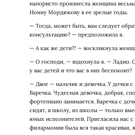
напористо произнесла женщина весьма
Нонну Мордюкову в ее зрелые годы.
— Тогда, может быть, вам следует обр
консультацию? — предположила я.
— А как же дети?! — воскликнула женщ
— О господи, — вздохнула я. — Ладно. 
у вас детей и что вас в них беспокоит?
— Двое — мальчик и девочка. У дочки с
Варечка. Чудесная девочка, добрая, спо
фортепиано занимается. Варечка с доч
сидят, в школу, из школы — только вме
юных исполнителей. Пригласила нас с
филармонии была вся такая красивая, в