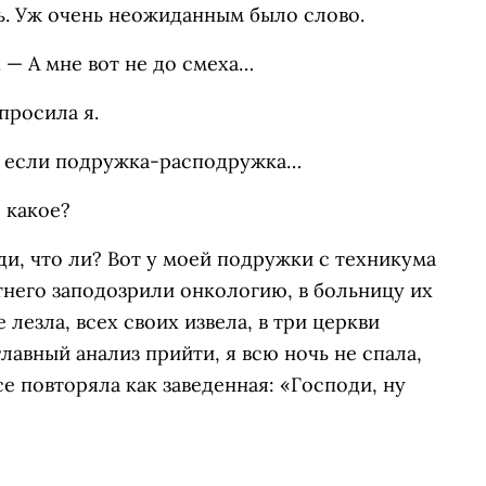
ь. Уж очень неожиданным было слово.
 — А мне вот не до смеха…
просила я.
же если подружка-расподружка…
е какое?
ди, что ли? Вот у моей подружки с техникума
тнего заподозрили онкологию, в больницу их
 лезла, всех своих извела, в три церкви
главный анализ прийти, я всю ночь не спала,
се повторяла как заведенная: «Господи, ну