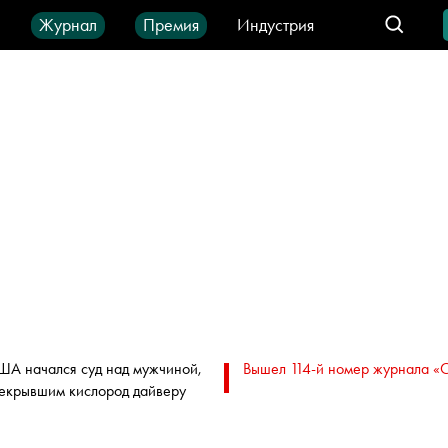
ы
Журнал
Премия
Индустрия
део
Город
IT-продукты
ША начался суд над мужчиной,
Вышел 114-й номер журнала «
екрывшим кислород дайверу