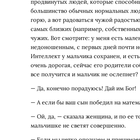
продвинутых людей, которые способны
большинство обычных нормальных люде
горю, а вот радоваться чужой радость
самых близких (например, собственных
чужих. Вот смотрите: у меня есть мал
недоношенным, с первых дней почти не
Интеллект у мальчика сохранен, и ест
очень дорогая, сейчас его родители со
все получится и мальчик не ослепнет?
— Да, конечно порадуюсь! Дай им Бог!
— А если бы ваш сын победил на мате
— Ой, да, — сказала женщина, и по ее 
мальчишке не светят совершенно.
— Если мы четко опознаем и принимаем