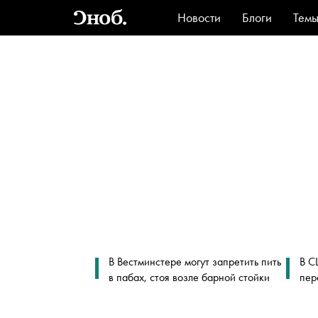
Новости
Блоги
Тем
Стиль
Ви
В Вестминстере могут запретить пить
В С
в пабах, стоя возле барной стойки
пер