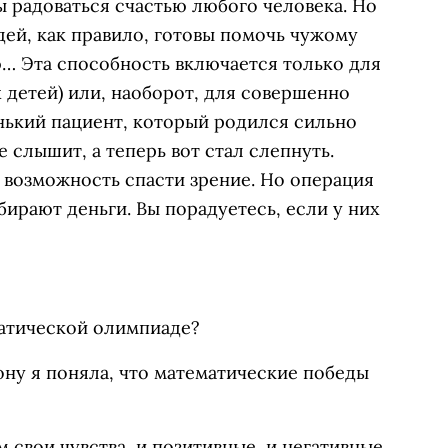
 радоваться счастью любого человека. Но
й, как правило, готовы помочь чужому
ю… Эта способность включается только для
 детей) или, наоборот, для совершенно
енький пациент, который родился сильно
 слышит, а теперь вот стал слепнуть.
ь возможность спасти зрение. Но операция
бирают деньги. Вы порадуетесь, если у них
матической олимпиаде?
тону я поняла, что математические победы
 свои чувства, и позитивные, и негативные,