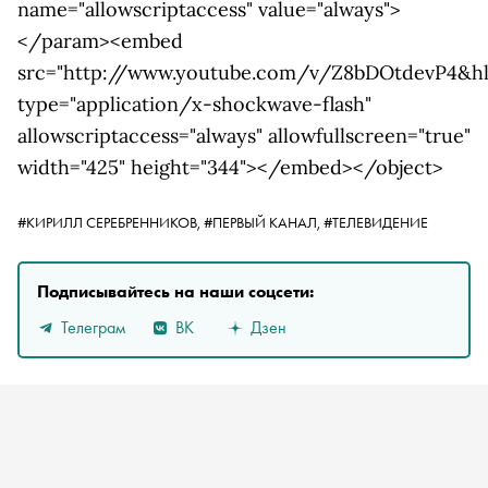
name="allowscriptaccess" value="always">
</param><embed
src="http://www.youtube.com/v/Z8bDOtdevP4&hl
type="application/x-shockwave-flash"
allowscriptaccess="always" allowfullscreen="true"
width="425" height="344"></embed></object>
#КИРИЛЛ СЕРЕБРЕННИКОВ,
#ПЕРВЫЙ КАНАЛ,
#ТЕЛЕВИДЕНИЕ
Подписывайтесь на наши соцсети:
Телеграм
ВК
Дзен