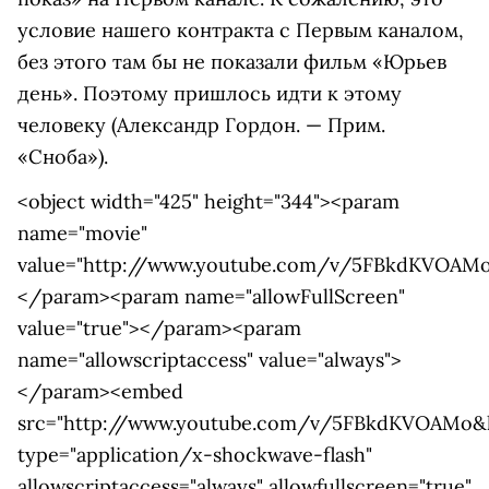
условие нашего контракта с Первым каналом,
без этого там бы не показали фильм «Юрьев
день». Поэтому пришлось идти к этому
человеку (Александр Гордон. — Прим.
«Сноба»).
<object width="425" height="344"><param
name="movie"
value="http://www.youtube.com/v/5FBkdKVOAMo
</param><param name="allowFullScreen"
value="true"></param><param
name="allowscriptaccess" value="always">
</param><embed
src="http://www.youtube.com/v/5FBkdKVOAMo&h
type="application/x-shockwave-flash"
allowscriptaccess="always" allowfullscreen="true"