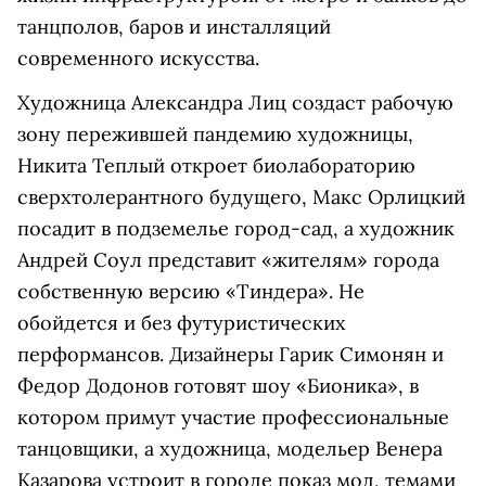
танцполов, баров и инсталляций
современного искусства.
Художница Александра Лиц создаст рабочую
зону пережившей пандемию художницы,
Никита Теплый откроет биолабораторию
сверхтолерантного будущего, Макс Орлицкий
посадит в подземелье город-сад, а художник
Андрей Соул представит «жителям» города
собственную версию «Тиндера». Не
обойдется и без футуристических
перформансов. Дизайнеры Гарик Симонян и
Федор Додонов готовят шоу «Бионика», в
котором примут участие профессиональные
танцовщики, а художница, модельер Венера
Казарова устроит в городе показ мод, темами