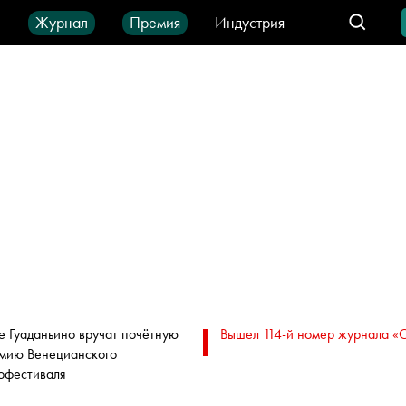
ы
Журнал
Премия
Индустрия
део
Город
IT-продукты
е Гуаданьино вручат почётную
Вышел 114-й номер журнала «
мию Венецианского
офестиваля