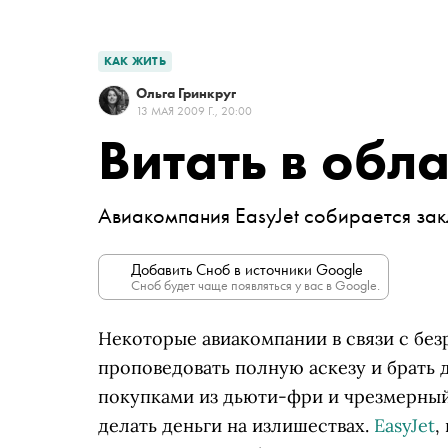
КАК ЖИТЬ
Ольга Гринкруг
13 МАЯ 2009 Г., 20:00
Витать в обл
Авиакомпания EasyJet собирается зак
Добавить Сноб в источники Google
Сноб будет чаще появляться у вас в Google.
Некоторые авиакомпании в связи с бе
проповедовать полную аскезу и брать 
покупками из дьюти-фри и чрезмерный
делать деньги на излишествах.
EasyJet
,