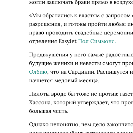
могли заключать браки прямо в воздухе
«Мы обратились к властям с запросом 
разрешения, и готовы пройти любые и
право проводить свадебные церемонии 
отделения EasyJet
Пол Симмонс.
Предвкушения у него самые радостные:
будущие женихи и невесты смогут прои
Олбию
, что на Сардинии. Распишутся н
начнется медовый месяц».
Пилоты вроде бы тоже не против: газ
Хассона, который утверждает, что про
большая честь.
Однако непонятно, чем дело закончится
порт приписки (близ лутонского аэроп