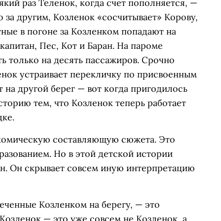
сякий раз Теленок, когда счет пополняется, —
го за другим, Козленок «сосчитывает» Корову,
ные в погоне за Козленком попадают на
капитан, Пес, Кот и Баран. На пароме
ть только на десять пассажиров. Срочно
зленок устраивает перекличку по присвоенным
 на другой берег — вот когда пригодилось
историю тем, что Козленок теперь работает
дке.
т комическую составляющую сюжета. Это
разованием. Но в этой детской истории
ан. Он скрывает совсем иную интерпретацию
реченные Козленком на берегу, — это
озленок — это уже совсем не Козленок, а