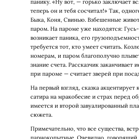
панику. «Ну вот, — горько заключает в
теперь он и тебя сосчитал!» Так, одно
Быка, Коня, Свинью. Взбешенные живот
паром. На пароме уже находятся: Гусь-
возникает паника, его грузоподъемнос
требуется тот, кто умеет считать. Ко
номерам, и паром благополучно плывет
знание счета. Рассказчик заканчивает 
при пароме — считает зверей при поса
На первый взгляд, сказка акцентируе
сатира на мракобесие и страх перед об
имеется и второй завуалированный пл
сюжета.
Примечательно, что все существа, вст
парнокопытные. Очевидно, говорящий К