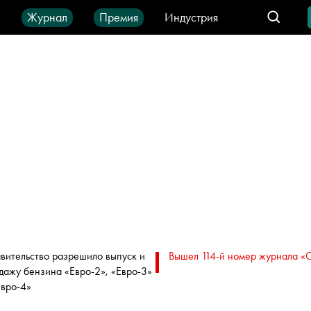
ы
Журнал
Премия
Индустрия
део
Город
IT-продукты
вительство разрешило выпуск и
Вышел 114-й номер журнала «
дажу бензина «Евро-2», «Евро-3»
Евро-4»