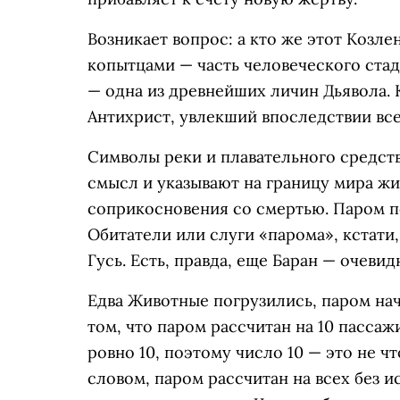
Возникает вопрос: а кто же этот Козле
копытцами — часть человеческого стада
— одна из древнейших личин Дьявола. 
Антихрист, увлекший впоследствии все
Символы реки и плавательного средст
смысл и указывают на границу мира жи
соприкосновения со смертью. Паром пе
Обитатели или слуги «парома», кстати
Гусь. Есть, правда, еще Баран — очеви
Едва Животные погрузились, паром начи
том, что паром рассчитан на 10 пасса
ровно 10, поэтому число 10 — это не ч
словом, паром рассчитан на всех без 