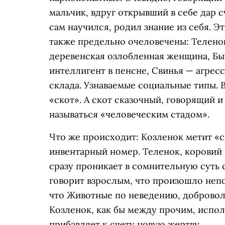
мальчик, вдруг открывший в себе дар сч
сам научился, родил знание из себя. 
также предельно очеловечены: Телено
деревенская озлобленная женщина, Бы
интеллигент в пенсне, Свинья — агре
склада. Узнаваемые социальные типы.
«скот». А скот сказочный, говорящий 
называться «человеческим стадом».
Что же происходит: Козленок метит «
инвентарный номер. Теленок, коровий 
сразу проникает в сомнительную суть
говорит взрослым, что произошло непо
что Животные по неведению, доброволь
Козленок, как бы между прочим, испо
прибавляет к счету новую жертву.