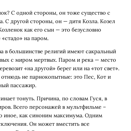
нок? С одной стороны, он тоже существо с
. С другой стороны, он — дитя Козла. Козел
Козленок как его сын — это безусловно
 «стадо» на паром.
ва в большинстве религий имеют сакральный
вых с миром мертвых. Паром и река — место
ревозит «на другой» берег или на «тот свет».
, отнюдь не парнокопытные: это Пес, Кот и
дный пассажир.
нает тонуть. Причина, по словам Гуся, в
жиров. Всего персонажей в мультфильме –
то иное, как синоним максимума. Одним
исключения. Он может вместить все