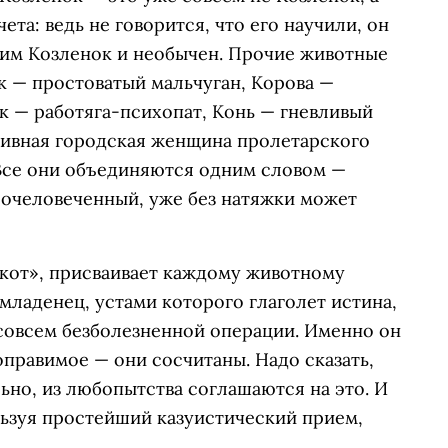
ета: ведь не говорится, что его научили, он
Этим Козленок и необычен. Прочие животные
к — простоватый мальчуган, Корова —
к — работяга-психопат, Конь — гневливый
ссивная городская женщина пролетарского
 Все они объединяются одним словом —
и очеловеченный, уже без натяжки может
скот», присваивает каждому животному
младенец, устами которого глаголет истина,
 совсем безболезненной операции. Именно он
правимое — они сосчитаны. Надо сказать,
но, из любопытства соглашаются на это. И
льзуя простейший казуистический прием,