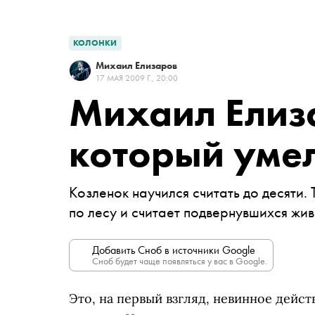
КОЛОНКИ
Михаил Елизаров
17 МАЯ 2009 Г., 20:00
Михаил Елиза
который умел
Козленок научился считать до десяти.
по лесу и считает подвернувшихся жи
Добавить Сноб в источники Google
Сноб будет чаще появляться у вас в Google.
Это, на первый взгляд, невинное дейс