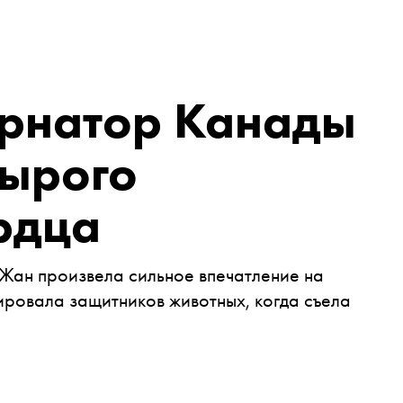
ернатор Канады
сырого
рдца
Жан произвела сильное впечатление на
ровала защитников животных, когда съела