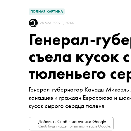
ПОЛНАЯ КАРТИНА
28 МАЯ 2009 Г., 20:00
Генерал-губ
съела кусок 
тюленьего се
Генерал-губернатор Канады Микаэль 
канадцев и граждан Евросоюза и шоки
кусок сырого сердца тюленя
Добавить Сноб в источники Google
Сноб будет чаще появляться у вас в Google.