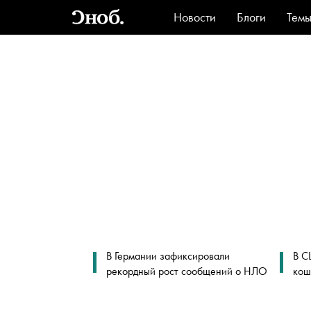
Новости
Блоги
Тем
Стиль
Ви
В Германии зафиксировали
В С
рекордный рост сообщений о НЛО
кош