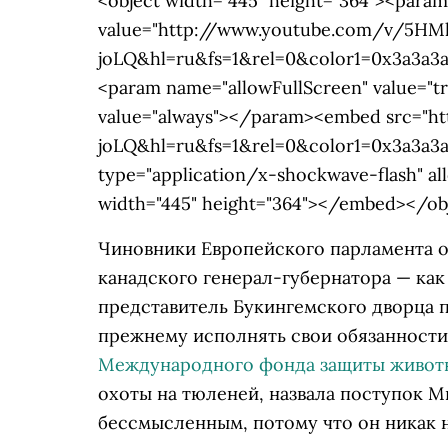
<object width="445" height="364"><para
value="http://www.youtube.com/v/5H
joLQ&hl=ru&fs=1&rel=0&color1=0x3a3a3
<param name="allowFullScreen" value="
value="always"></param><embed src="
joLQ&hl=ru&fs=1&rel=0&color1=0x3a3a3
type="application/x-shockwave-flash" all
width="445" height="364"></embed></ob
Чиновники Европейского парламента о
канадского генерал-губернатора — ка
представитель Букингемского дворца 
прежнему исполнять свои обязанности.
Международного фонда защиты живот
охоты на тюленей, назвала поступок 
бессмысленным, потому что он никак 