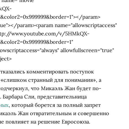
m name="movie"
MkQX-
a&color2=0x999999&border=1"></param>
true"></param><param name="allowscriptaccess"
http://www.youtube.com/v/5HMkQX-
a&color2=0x999999&border=1"
owscriptaccess="always" allowfullscreen="true"
ject>
тказались комментировать поступок
к «слишком странный для понимания», а
подчеркнул, что Микаэль Жан будет по-
 Барбара Сли, представительница
ных
, который борется за полный запрет
Микаэль Жан отвратительным и совершенно
не повлияет на решение Евросоюза.