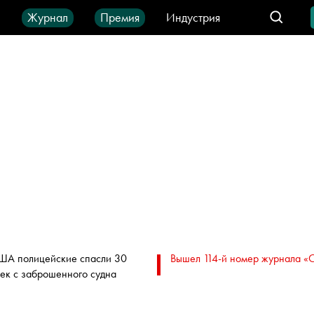
ы
Журнал
Премия
Индустрия
део
Город
IT-продукты
ША полицейские спасли 30
Вышел 114-й номер журнала «
ек с заброшенного судна