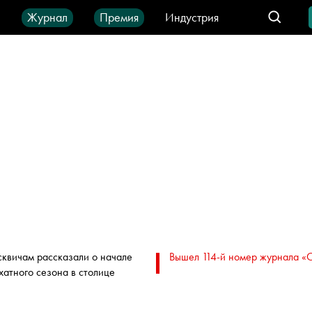
ы
Журнал
Премия
Индустрия
део
Город
IT-продукты
квичам рассказали о начале
Вышел 114-й номер журнала «
хатного сезона в столице