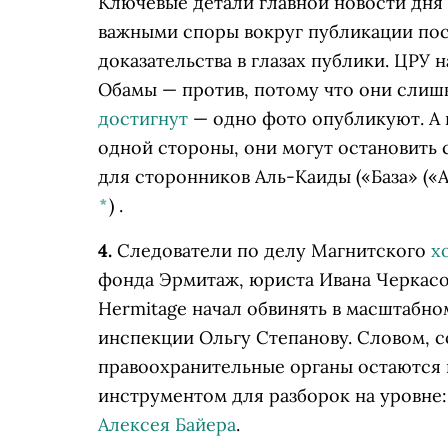
Ключевые детали главной новости дня 
важными споры вокруг публикации пос
доказательства в глазах публики. ЦРУ 
Обамы — против, потому что они слиш
достигнут
— одно фото опубликуют. А 
одной стороны, они могут остановить 
для сторонников
Аль-Каиды
(«База» («
*
)
.
4.
Следователи по делу Магнитского
х
фонда Эрмитаж, юриста Ивана Черкасов
Hermitage начал обвинять в масштабно
инспекции Ольгу Степанову. Словом, со
правоохранительные органы остаются
инструментом для разборок на уровне
Алексея Байера
.