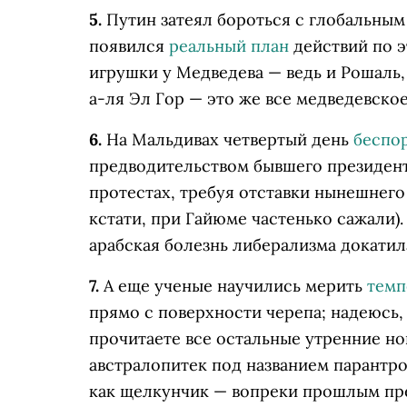
5.
Путин затеял бороться с глобальным
появился
реальный план
действий по э
игрушки у Медведева — ведь и Рошаль,
а-ля Эл Гор — это же все медведевское
6.
На Мальдивах четвертый день
беспо
предводительством бывшего президент
протестах, требуя отставки нынешнег
кстати, при Гайюме частенько сажали).
арабская болезнь либерализма докатил
7.
А еще ученые научились мерить
темп
прямо с поверхности черепа; надеюсь, 
прочитаете все остальные утренние нов
австралопитек под названием парантр
как щелкунчик — вопреки прошлым пре