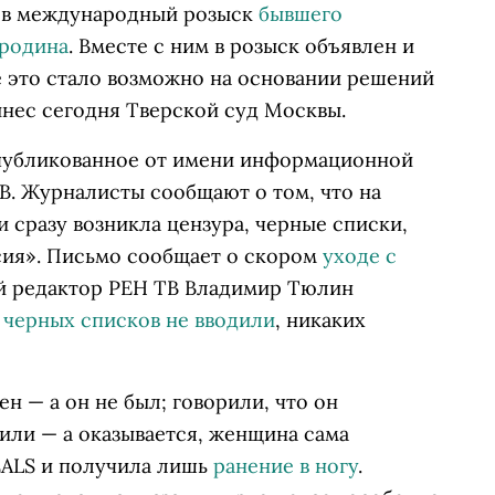
 в международный розыск
бывшего
ородина
. Вместе с ним в розыск объявлен и
се это стало возможно на основании решений
ынес сегодня Тверской суд Москвы.
опубликованное от имени информационной
В. Журналисты сообщают о том, что на
и сразу возникла цензура, черные списки,
ссия». Письмо сообщает о скором
уходе с
ый редактор РЕН ТВ Владимир Тюлин
 черных списков не вводили
, никаких
н — а он не был; говорили, что он
лили — а оказывается, женщина сама
EALS и получила лишь
ранение в ногу
.