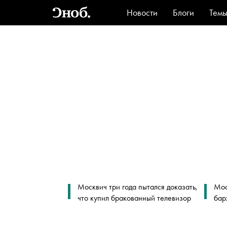
Новости
Блоги
Тем
Стиль
Ви
Москвич три года пытался доказать,
Мос
что купил бракованный телевизор
бар