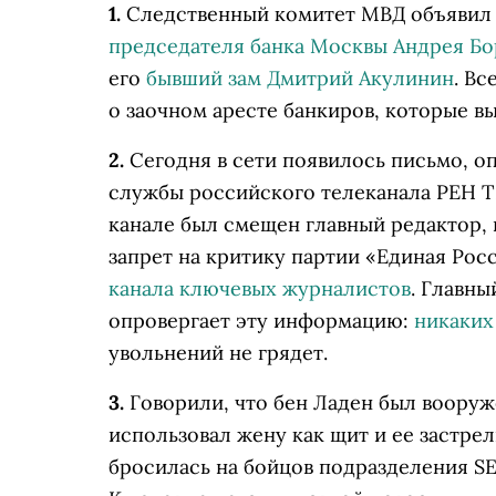
1.
Следственный комитет МВД объявил
председателя банка Москвы Андрея Б
его
бывший зам Дмитрий Акулинин
. В
о заочном аресте банкиров, которые в
2.
Сегодня в сети появилось письмо, 
службы российского телеканала РЕН Т
канале был смещен главный редактор, 
запрет на критику партии «Единая Ро
канала ключевых журналистов
. Главн
опровергает эту информацию:
никаких
увольнений не грядет.
3.
Говорили, что бен Ладен был вооруже
использовал жену как щит и ее застре
бросилась на бойцов подразделения S