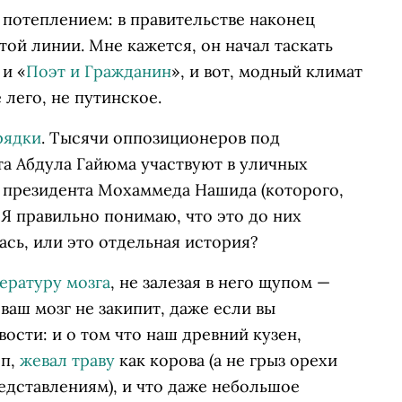
 потеплением: в правительстве наконец
той линии. Мне кажется, он начал таскать
 и «
Поэт и Гражданин
», и вот, модный климат
 лего, не путинское.
рядки
. Тысячи оппозиционеров под
а Абдула Гайюма участвуют в уличных
о президента Мохаммеда Нашида (которого,
 Я правильно понимаю, что это до них
ась, или это отдельная история?
ературу мозга
, не залезая в него щупом —
ваш мозг не закипит, даже если вы
ости: и о том что наш древний кузен,
оп,
жевал траву
как корова (а не грыз орехи
дставлениям), и что даже небольшое