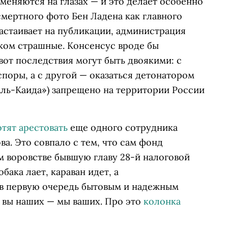
меняются на глазах — и это делает особенно
мертного фото Бен Ладена как главного
настаивает на публикации, администрация
ком страшные. Консенсус вроде бы
вот последствия могут быть двоякими: с
споры, а с другой — оказаться детонатором
Аль-Каида») запрещено на территории России
отят арестовать
еще одного сотрудника
а. Это совпало с тем, что сам фонд
м воровстве бывшую главу 28-й налоговой
бака лает, караван идет, а
 в первую очередь бытовым и надежным
: вы наших — мы ваших. Про это
колонка