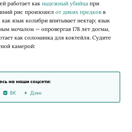
ей работает как
надежный убийца
при
ашний рис произошел
от диких предков
в
, как язык колибри впитывает нектар; язык
нным мочалом — опровергая 178 лет догмы,
отает как соломинка для коктейля. Судите
тной камерой:
сь на наши соцсети:
ВК
Дзен