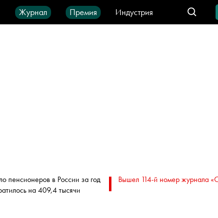
ы
Журнал
Премия
Индустрия
део
Город
IT-продукты
ло пенсионеров в России за год
Вышел 114-й номер журнала «
ратилось на 409,4 тысячи