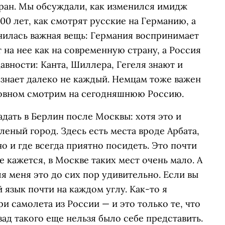
тран. Мы обсуждали, как изменился имидж
00 лет, как смотрят русские на Германию, а
нилась важная вещь: Германия воспринимает
т на нее как на современную страну, а Россия
авности: Канта, Шиллера, Гегеля знают и
 знает далеко не каждый. Немцам тоже важен
сновном смотрим на сегодняшнюю Россию.
адать в Берлин после Москвы: хотя это и
еленый город. Здесь есть места вроде Арбата,
о и где всегда приятно посидеть. Это почти
не кажется, в Москве таких мест очень мало. А
я меня это до сих пор удивительно. Если вы
 язык почти на каждом углу. Как-то я
ри самолета из России — и это только те, что
зад такого еще нельзя было себе представить.