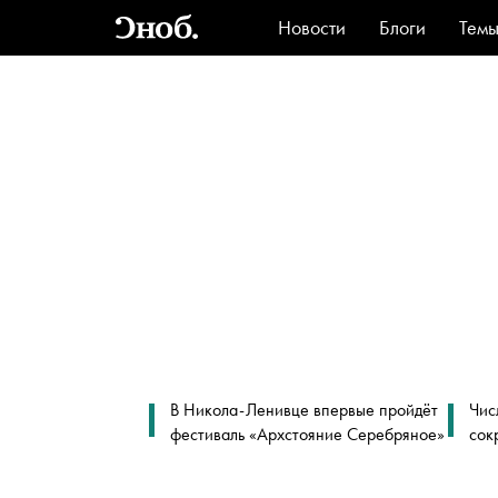
Новости
Блоги
Тем
Стиль
Ви
В Никола-Ленивце впервые пройдёт
Чис
фестиваль «Архстояние Серебряное»
сок