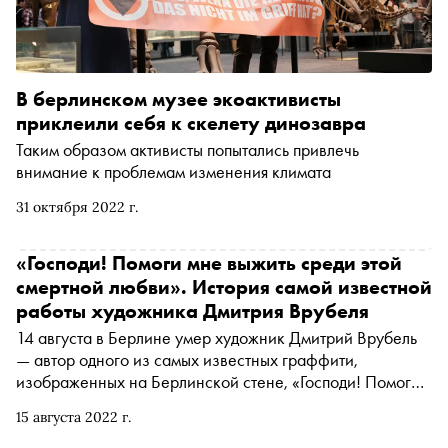
В берлинском музее экоактивисты
приклеили себя к скелету динозавра
Таким образом активисты попытались привлечь
внимание к проблемам изменения климата
31 октября 2022 г.
«Господи! Помоги мне выжить среди этой
смертной любви». История самой известной
работы художника Дмитрия Врубеля
14 августа в Берлине умер художник Дмитрий Врубель
— автор одного из самых известных граффити,
изображенных на Берлинской стене, «Господи! Помоги
мне выжить среди этой смертной любви» (или «Братский
15 августа 2022 г.
поцелуй»). «Сноб» вспоминает историю работы, ставшей
символом воссоединения Германии