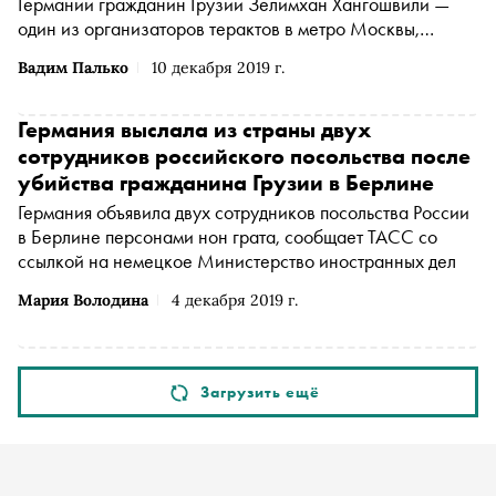
Германии гражданин Грузии Зелимхан Хангошвили —
один из организаторов терактов в метро Москвы,
передает
«Дождь»
(Организация "Телеканал Дождь"
Вадим Палько
10 декабря 2019 г.
признана иностранным агентом
*
)
Германия выслала из страны двух
сотрудников российского посольства после
убийства гражданина Грузии в Берлине
Германия объявила двух сотрудников посольства России
в Берлине персонами нон грата, сообщает ТАСС со
ссылкой на немецкое Министерство иностранных дел
Мария Володина
4 декабря 2019 г.
Загрузить ещё