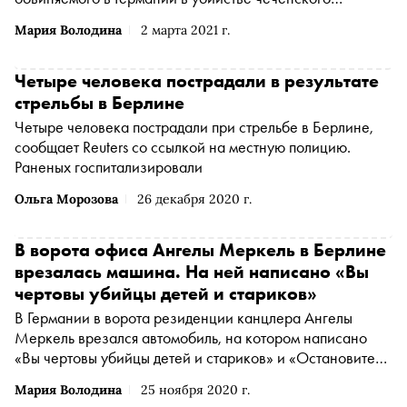
полевого командира Зелимхана Хангошвили, говорится
Мария Володина
2 марта 2021 г.
в расследовании Der Spiegel,
The Insider
(Юридическое
лицо «The Insider SIA», зарегистрированное в Риге,
Латвийская Республика, являющееся администратором
Четыре человека пострадали в результате
доменного имени интернет-издания «The Insider SIA»,
стрельбы в Берлине
https://theins.ru признано иностранным агентом
*
)
и
Четыре человека пострадали при стрельбе в Берлине,
Bellingcat
сообщает Reuters со ссылкой на местную полицию.
Раненых госпитализировали
Ольга Морозова
26 декабря 2020 г.
В ворота офиса Ангелы Меркель в Берлине
врезалась машина. На ней написано «Вы
чертовы убийцы детей и стариков»
В Германии в ворота резиденции канцлера Ангелы
Меркель врезался автомобиль, на котором написано
«Вы чертовы убийцы детей и стариков» и «Остановите
политику глобализации», сообщает Reuters
Мария Володина
25 ноября 2020 г.