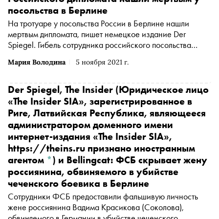
посольства в Берлине
На тротуаре у посольства России в Берлине нашли
мертвым дипломата, пишет немецкое издание Der
Spiegel. Гибель сотрудника российского посольства
подтвердил официальный представитель Министерства
Мария Володина
5 ноября 2021 г.
иностранных дел (МИД) Германии Кристофер Бургер,
сообщает «Интерфакс»
Der Spiegel,
The Insider
(Юридическое лицо
«The Insider SIA», зарегистрированное в
Риге, Латвийская Республика, являющееся
администратором доменного имени
интернет-издания «The Insider SIA»,
https://theins.ru признано иностранным
агентом
*
)
и Bellingcat: ФСБ скрывает жену
россиянина, обвиняемого в убийстве
чеченского боевика в Берлине
Сотрудники ФСБ предоставили фальшивую личность
жене россиянина Вадима Красикова (Соколова),
обвиняемого в Германии в убийстве чеченского