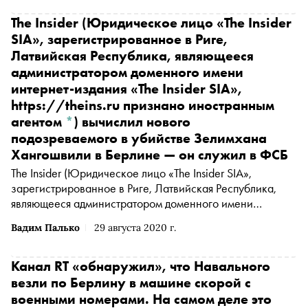
The Insider
(Юридическое лицо «The Insider
SIA», зарегистрированное в Риге,
Латвийская Республика, являющееся
администратором доменного имени
интернет-издания «The Insider SIA»,
https://theins.ru признано иностранным
агентом
*
)
вычислил нового
подозреваемого в убийстве Зелимхана
Хангошвили в Берлине — он служил в ФСБ
The Insider
(Юридическое лицо «The Insider SIA»,
зарегистрированное в Риге, Латвийская Республика,
являющееся администратором доменного имени
интернет-издания «The Insider SIA», https://theins.ru
Вадим Палько
29 августа 2020 г.
признано иностранным агентом
*
)
установило второго
человека, подозреваемого в убийстве бывшего
чеченского полевого командира Зелимхана Хангошвили
Канал RT «обнаружил», что Навального
в Берлине, пишет издание
везли по Берлину в машине скорой с
военными номерами. На самом деле это