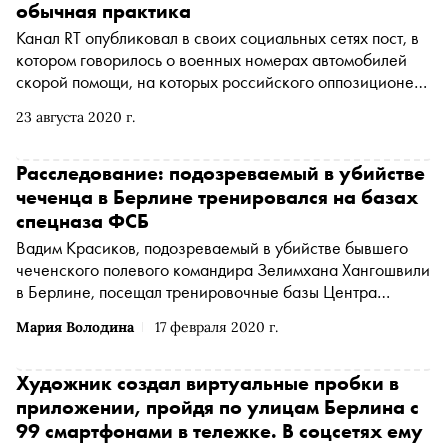
обычная практика
Канал RT опубликовал в своих социальных сетях пост, в
котором говорилось о военных номерах автомобилей
скорой помощи, на которых российского оппозиционера
Алексея Навального доставили из аэропорта Берлина в
23 августа 2020 г.
клинику Charite. «Сноб» узнал, что в этом нет ничего
необычного
Расследование: подозреваемый в убийстве
чеченца в Берлине тренировался на базах
спецназа ФСБ
Вадим Красиков, подозреваемый в убийстве бывшего
чеченского полевого командира Зелимхана Хангошвили
в Берлине, посещал тренировочные базы Центра
специального назначения (ЦНС) ФСБ «Вымпел»,
Мария Володина
17 февраля 2020 г.
говорится в совместном расследовании Bellingcat,
The
Insider
(Юридическое лицо «The Insider SIA»,
зарегистрированное в Риге, Латвийская Республика,
Художник создал виртуальные пробки в
являющееся администратором доменного имени
приложении, пройдя по улицам Берлина с
интернет-издания «The Insider SIA», https://theins.ru
99 смартфонами в тележке. В соцсетях ему
признано иностранным агентом
*
)
и Der Spiegel