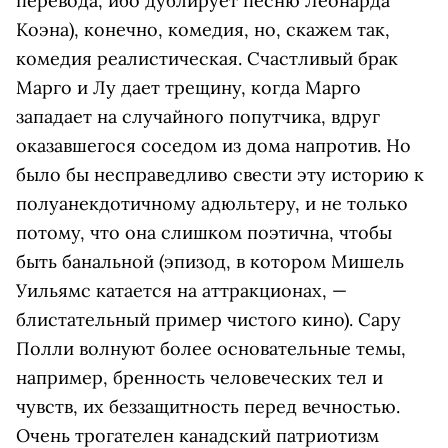
перевода, ибо дублирует песню Леонарда
Коэна), конечно, комедия, но, скажем так,
комедия реалистическая. Счастливый брак
Марго и Лу дает трещину, когда Марго
западает на случайного попутчика, вдруг
оказавшегося соседом из дома напротив. Но
было бы несправедливо свести эту историю к
полуанекдотичному адюльтеру, и не только
потому, что она слишком поэтична, чтобы
быть банальной (эпизод, в котором Мишель
Уильямс катается на аттракционах, —
блистательный пример чистого кино). Сару
Полли волнуют более основательные темы,
например, бренность человеческих тел и
чувств, их беззащитность перед вечностью.
Очень трогателен канадский патриотизм