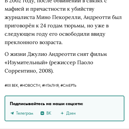
В 2002 году, после обвинений в связях с
мафией и причастности к убийству
журналиста Мино Пекорелли, Андреотти был
приговорён к 24 годам тюрьмы, н
о уже в
следующем году его освободили ввиду
преклонного возраста.
О жизни Джулио Андреотти снят фильм
«Изумительный» (режиссер Паоло
Соррентино, 2008).
#ХХ ВЕК,
#НОВОСТИ,
#ИТАЛИЯ,
#СМЕРТЬ
Подписывайтесь на наши соцсети:
Телеграм
ВК
Дзен