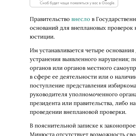
Сноб будет чаще появляться у вас в Google.
Правительство
внесло
в Государствен
оснований для внеплановых проверок
юстиции.
Им устанавливается четыре основания 
устранения выявленного нарушения; п
органов или органов местного самоуп
в сфере ее деятельности или о наличи
поступление представления избиркома
руководителя уполномоченного органа
президента или правительства, либо н
проведении внеплановой проверки.
В пояснительной записке к законопроек
Минюста отсутствует возможность св