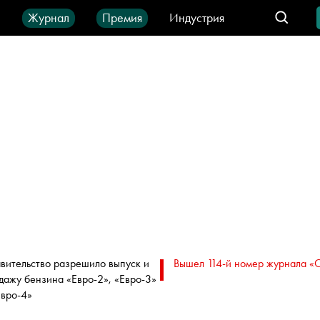
ы
Журнал
Премия
Индустрия
део
Город
IT-продукты
вительство разрешило выпуск и
Вышел 114-й номер журнала «
дажу бензина «Евро-2», «Евро-3»
Евро-4»