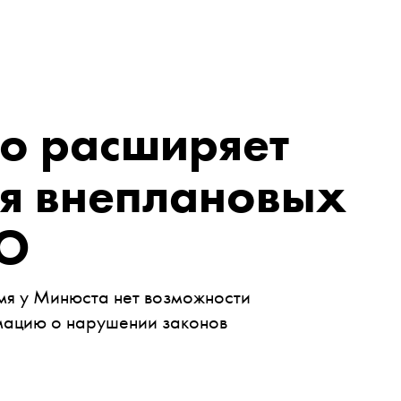
во расширяет
ля внеплановых
КО
мя у Минюста нет возможности
мацию о нарушении законов