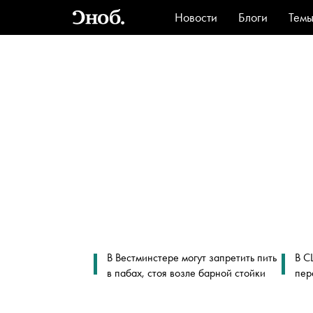
Новости
Блоги
Тем
Стиль
Ви
В Вестминстере могут запретить пить
В С
в пабах, стоя возле барной стойки
пер