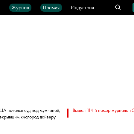
ы
Журнал
Премия
Индустрия
део
Город
IT-продукты
ША начался суд над мужчиной,
Вышел 114-й номер журнала «
екрывшим кислород дайверу