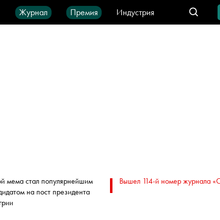
ы
Журнал
Премия
Индустрия
део
Город
IT-продукты
ой мема стал популярнейшим
Вышел 114-й номер журнала «
дидатом на пост президента
грии