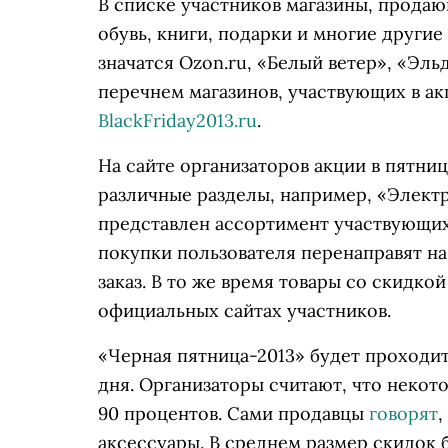
В списке участников магазины, продаю
обувь, книги, подарки и многие други
значатся Ozon.ru, «Белый ветер», «Эл
перечнем магазинов, участвующих в ак
BlackFriday2013.ru
.
На сайте организаторов акции в пятниц
различные разделы, например, «Электр
представлен ассортимент участвующих
покупки пользователя перенаправят на
заказ. В то же время товары со скидк
официальных сайтах участников.
«Черная пятница-2013» будет проходить
дня. Организаторы считают, что некот
90 процентов. Сами продавцы
говорят
,
аксессуары. В среднем размер скидок 