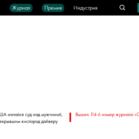
ы
Журнал
Премия
Индустрия
део
Город
IT-продукты
ША начался суд над мужчиной,
Вышел 114-й номер журнала «
екрывшим кислород дайверу