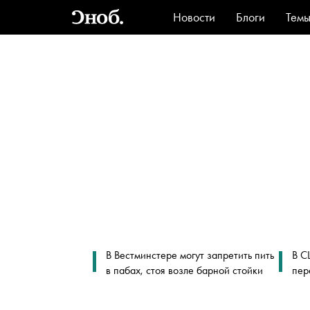
Новости
Блоги
Тем
Стиль
Ви
В Вестминстере могут запретить пить
В С
в пабах, стоя возле барной стойки
пер