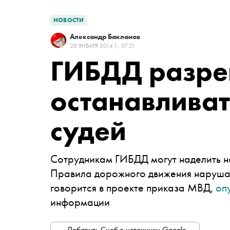
НОВОСТИ
Александр Бакланов
28 ЯНВАРЯ 2014 Г., 07:21
ГИБДД разре
останавливат
судей
Сотрудникам ГИБДД могут наделить но
Правила дорожного движения нарушаю
говорится в проекте приказа МВД,
оп
информации
Добавить Сноб в источники Google