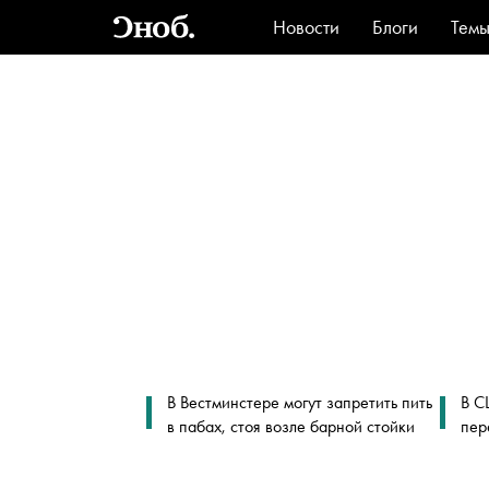
Новости
Блоги
Тем
Стиль
Ви
В Вестминстере могут запретить пить
В С
в пабах, стоя возле барной стойки
пер