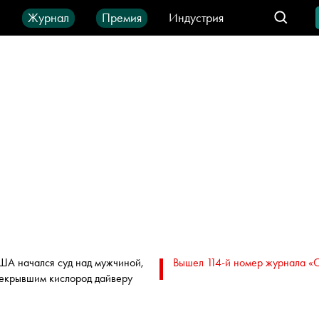
ы
Журнал
Премия
Индустрия
део
Город
IT-продукты
ША начался суд над мужчиной,
Вышел 114-й номер журнала «
екрывшим кислород дайверу