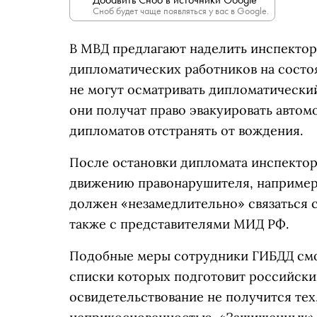
Сноб будет чаще появляться у вас в Google.
В МВД предлагают наделить инспектор
дипломатических работников на состо
не могут осматривать дипломатический
они получат право эвакуировать автомо
дипломатов отстранять от вождения.
После остановки дипломата инспекто
движению правонарушителя, например,
должен «незамедлительно» связаться 
также с представителями МИД РФ.
Подобные меры сотрудники ГИБДД смо
списки которых подготовит российски
освидетельствование не получится тех