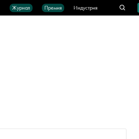
ы
Журнал
Премия
Индустрия
део
Город
IT-продукты