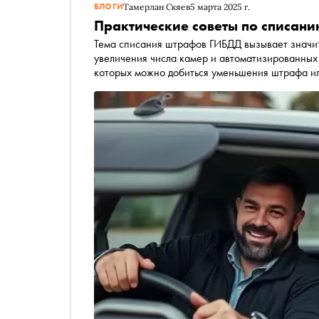
БЛОГИ
Тамерлан Скяев
5 марта 2025 г.
Практические советы по списан
Тема списания штрафов ГИБДД вызывает значит
увеличения числа камер и автоматизированных 
которых можно добиться уменьшения штрафа ил
мне рассказал адвокат Виталий Ревзин