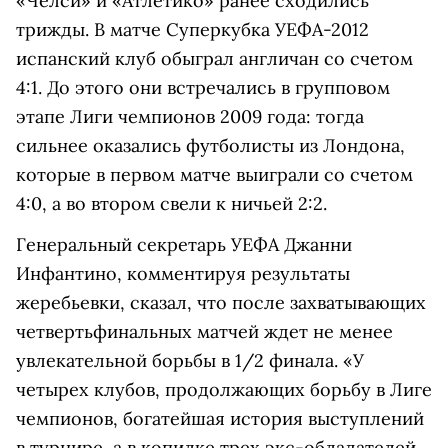
«Челси» и «Атлетико» ранее сходились
трижды. В матче Суперкубка УЕФА-2012
испанский клуб обыграл англичан со счетом
4:1. До этого они встречались в групповом
этапе Лиги чемпионов 2009 года: тогда
сильнее оказались футболисты из Лондона,
которые в первом матче выиграли со счетом
4:0, а во втором свели к ничьей 2:2.
Генеральный секретарь УЕФА Джанни
Инфантино, комментируя результаты
жеребьевки, сказал, что после захватывающих
четвертьфинальных матчей ждет не менее
увлекательной борьбы в 1/2 финала. «У
четырех клубов, продолжающих борьбу в Лиге
чемпионов, богатейшая история выступлений
в турнире, а в копилке трех экс-обладателей