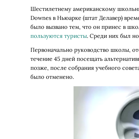
Шестилетнему американскому школьни
Downes в Ньюарке (штат Делавер) врем
было вызвано тем, что он принес в шк
пользуются туристы
. Среди них был н
Первоначально руководство школы, отс
течение 45 дней посещать альтернати
позже, после собрания учебного совет
было отменено.