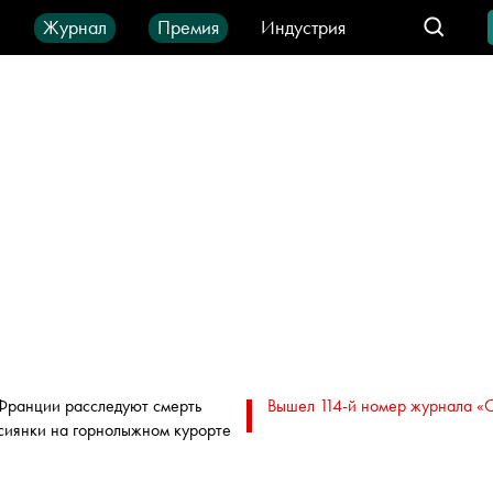
ы
Журнал
Премия
Индустрия
део
Город
IT-продукты
Франции расследуют смерть
Вышел 114-й номер журнала «
сиянки на горнолыжном курорте