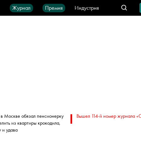
ы
Журнал
Премия
Индустрия
део
Город
IT-продукты
 в Москве обязал пенсионерку
Вышел 114-й номер журнала «
елить из квартиры крокодила,
у и удава