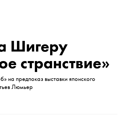
а Шигеру
ое странствие»
б» на предпоказ выставки японского
тьев Люмьер