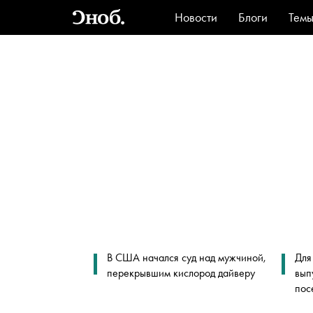
Новости
Блоги
Тем
Стиль
Ви
В США начался суд над мужчиной,
Для
перекрывшим кислород дайверу
вып
пос