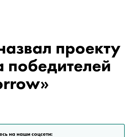
назвал проекту
а победителей
orrow»
сь на наши соцсети: