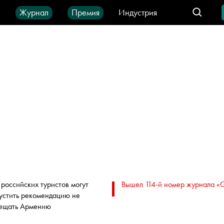
ы
Журнал
Премия
Индустрия
део
Город
IT-продукты
 российских туристов могут
Вышел 114-й номер журнала «
устить рекомендацию не
ещать Армению