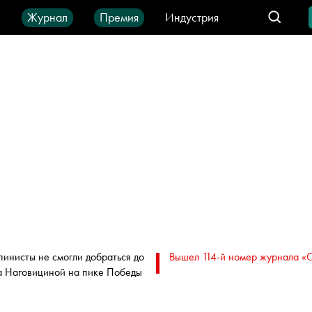
ы
Журнал
Премия
Индустрия
део
Город
IT-продукты
пинисты не смогли добраться до
Вышел 114-й номер журнала «
а Наговициной на пике Победы