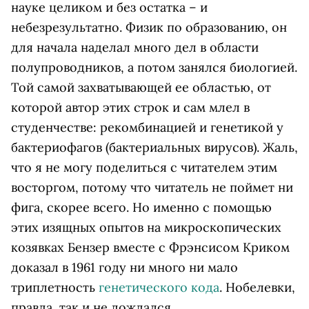
науке целиком и без остатка – и
небезрезультатно. Физик по образованию, он
для начала наделал много дел в области
полупроводников, а потом занялся биологией.
Той самой захватывающей ее областью, от
которой автор этих строк и сам млел в
студенчестве: рекомбинацией и генетикой у
бактериофагов (бактериальных вирусов). Жаль,
что я не могу поделиться с читателем этим
восторгом, потому что читатель не поймет ни
фига, скорее всего. Но именно с помощью
этих изящных опытов на микроскопических
козявках Бензер вместе с Фрэнсисом Криком
доказал в 1961 году ни много ни мало
триплетность
генетического кода
. Нобелевки,
правда, так и не дождался.