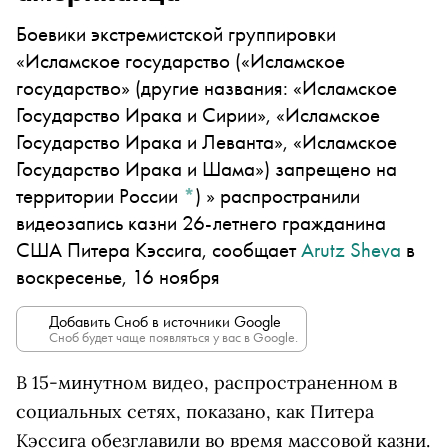
Боевики экстремистской группировки
«
Исламское государство
(«Исламское
государство» (другие названия: «Исламское
Государство Ирака и Сирии», «Исламское
Государство Ирака и Леванта», «Исламское
Государство Ирака и Шама») запрещено на
территории России
*
)
» распространили
видеозапись казни 26-летнего гражданина
США Питера Кэссига, сообщает
Arutz Sheva
в
воскресенье, 16 ноября
Добавить Сноб в источники Google
Сноб будет чаще появляться у вас в Google.
В 15-минутном видео, распространенном в
социальных сетях, показано, как Питера
Кэссига обезглавили во время массовой казни.