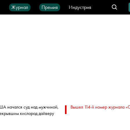
ы
Журнал
Премия
Индустрия
део
Город
IT-продукты
ША начался суд над мужчиной,
Вышел 114-й номер журнала «
екрывшим кислород дайверу