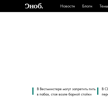
Новости
Блоги
Тем
Стиль
Ви
В Вестминстере могут запретить пить
В С
в пабах, стоя возле барной стойки
пер