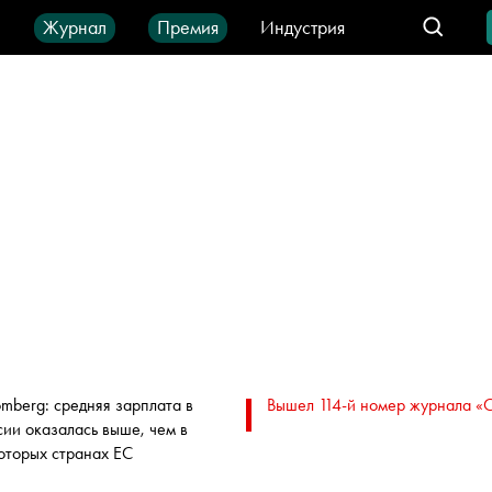
ы
Журнал
Премия
Индустрия
део
Город
IT-продукты
omberg: средняя зарплата в
Вышел 114-й номер журнала «
сии оказалась выше, чем в
оторых странах ЕС