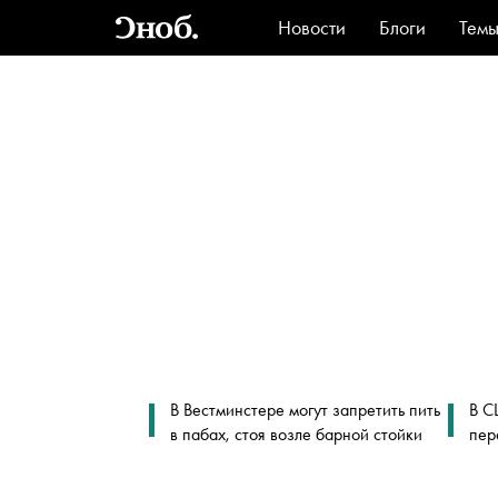
Новости
Блоги
Тем
Стиль
Ви
В Вестминстере могут запретить пить
В С
в пабах, стоя возле барной стойки
пер