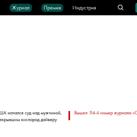
ы
Журнал
Премия
Индустрия
део
Город
IT-продукты
ША начался суд над мужчиной,
Вышел 114-й номер журнала «
екрывшим кислород дайверу