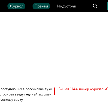
ы
Журнал
Премия
Индустрия
део
Город
IT-продукты
 поступающих в российские вузы
Вышел 114-й номер журнала «
странцев введут единый экзамен
русскому языку