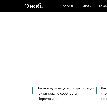
Новости
Блоги
Тем
Стиль
Ви
Путин подписал указ, разрешающий
Для
приватизацию аэропорта
ино
Шереметьево
по 