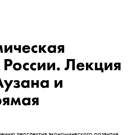
мическая
 России. Лекция
Аузана и
рямая
ению перспектив экономического развития