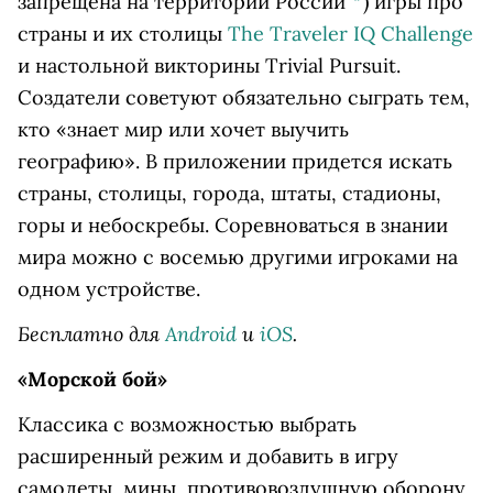
запрещена на территории России
*
)
игры про
страны и их столицы
The Traveler IQ Challenge
и настольной викторины Trivial Pursuit.
Создатели советуют обязательно сыграть тем,
кто «знает мир или хочет выучить
географию». В приложении придется искать
страны, столицы, города, штаты, стадионы,
горы и небоскребы. Соревноваться в знании
мира можно с восемью другими игроками на
одном устройстве.
Бесплатно для
Android
и
iOS
.
«Морской бой»
Классика с возможностью выбрать
расширенный режим и добавить в игру
самолеты, мины, противовоздушную оборону