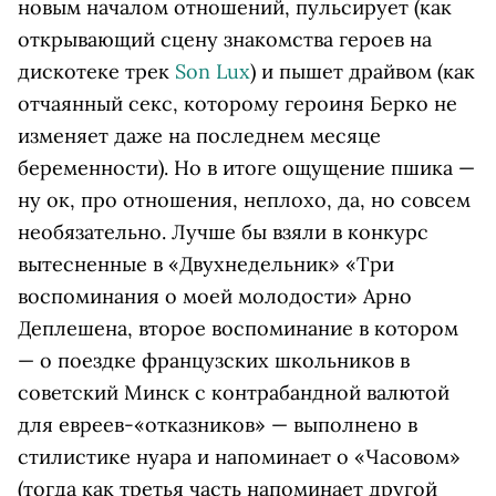
новым началом отношений, пульсирует (как
открывающий сцену знакомства героев на
дискотеке трек
Son Lux
) и пышет драйвом (как
отчаянный секс, которому героиня Берко не
изменяет даже на последнем месяце
беременности). Но в итоге ощущение пшика —
ну ок, про отношения, неплохо, да, но совсем
необязательно. Лучше бы взяли в конкурс
вытесненные в «Двухнедельник» «Три
воспоминания о моей молодости» Арно
Деплешена, второе воспоминание в котором
— о поездке французских школьников в
советский Минск с контрабандной валютой
для евреев-«отказников» — выполнено в
стилистике нуара и напоминает о «Часовом»
(тогда как третья часть напоминает другой