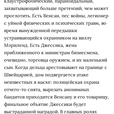
клаустрофобический, параноидальный,
захватывающий больше претензий, чем может
проглотить. Есть Венсан, пес войны, легионер
с уймой физических и психических травм, во
время вынужденной передышки
устраивающийся охранником на виллу
Мэриленд. Есть Джессика, жена
приближенного к министрам бизнесмена,
очевидно, торговца оружием, и их маленький
сын. Когда дельца арестовывают на границе с
Швейцарией, дом подвергается атаке
неизвестных в маске: полицейская охрана
отчего-то снята, вырезать анонимных
бандитов приходится Венсану и его товарищу,
финальное объятие Джессики будет
выстраданной наградой. В главных ролях