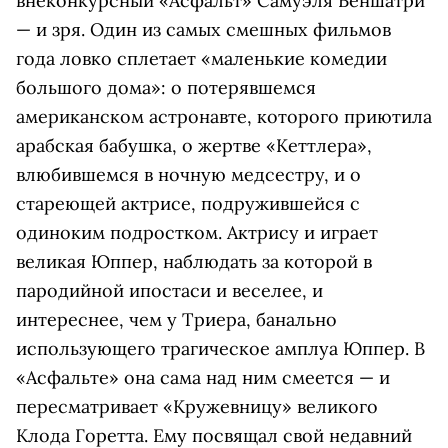
внеконкурсный «Асфальт» Самуэля Беншатри
— и зря. Один из самых смешных фильмов
года ловко сплетает «маленькие комедии
большого дома»: о потерявшемся
американском астронавте, которого приютила
арабская бабушка, о жертве «Кеттлера»,
влюбившемся в ночную медсестру, и о
стареющей актрисе, подружившейся с
одиноким подростком. Актрису и играет
великая Юппер, наблюдать за которой в
пародийной ипостаси и веселее, и
интереснее, чем у Триера, банально
использующего трагическое амплуа Юппер. В
«Асфальте» она сама над ним смеется — и
пересматривает «Кружевницу» великого
Клода Горетта. Ему посвящал свой недавний