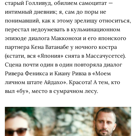
старый Голливуд, обилием самоцитат —
интимный дневник; я, сам до поры не
понимавший, как к этому зрелищу относиться,
перестал недоумевать в кульминационном
эпизоде диалога Макконохи и его японского
партнера Кена Ватанабе у ночного костра
(кстати, вся «Япония» снята в Массачусетсе).
Сцена почти один в один повторяла диалог
Ривера Феникса и Киану Ривза в «Моем
личном штате Айдахо». Красота! А тем, кто
выл «бу», место в сумрачном лесу.