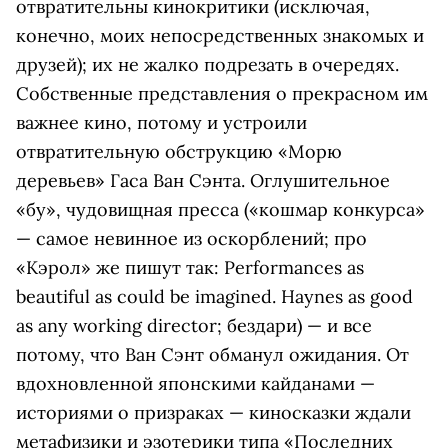
отвратительны кинокритики (исключая,
конечно, моих непосредственных знакомых и
друзей); их не жалко подрезать в очередях.
Собственные представления о прекрасном им
важнее кино, потому и устроили
отвратительную обструкцию «Морю
деревьев» Гаса Ван Сэнта. Оглушительное
«бу», чудовищная пресса («кошмар конкурса»
— самое невинное из оскорблений; про
«Кэрол» же пишут так: Performances as
beautiful as could be imagined. Haynes as good
as any working director; бездари) — и все
потому, что Ван Сэнт обманул ожидания. От
вдохновленной японскими кайданами —
историями о призраках — киносказки ждали
метафизики и эзотерики типа «Последних