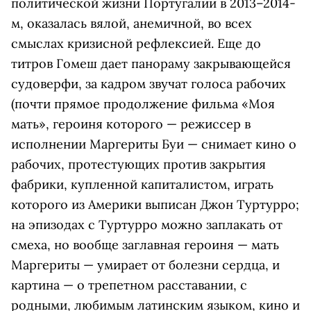
политической жизни Португалии в 2013–2014-
м, оказалась вялой, анемичной, во всех
смыслах кризисной рефлексией. Еще до
титров Гомеш дает панораму закрывающейся
судоверфи, за кадром звучат голоса рабочих
(почти прямое продолжение фильма «Моя
мать», героиня которого — режиссер в
исполнении Маргериты Буи — снимает кино о
рабочих, протестующих против закрытия
фабрики, купленной капиталистом, играть
которого из Америки выписан Джон Туртурро;
на эпизодах с Туртурро можно заплакать от
смеха, но вообще заглавная героиня — мать
Маргериты — умирает от болезни сердца, и
картина — о трепетном расставании, с
родными, любимым латинским языком, кино и