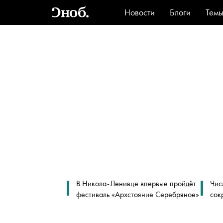
Новости
Блоги
Тем
Стиль
Ви
В Никола-Ленивце впервые пройдёт
Чис
фестиваль «Архстояние Серебряное»
сок