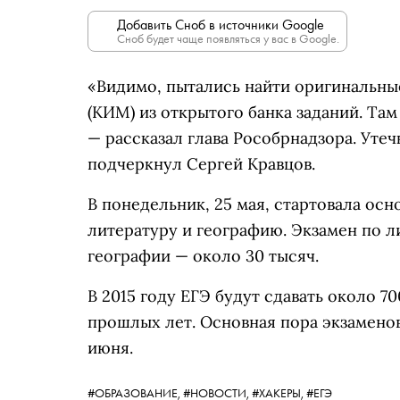
Добавить Сноб в источники Google
Сноб будет чаще появляться у вас в Google.
«Видимо, пытались найти оригинальн
(КИМ) из открытого банка заданий. Та
— рассказал глава Рособрнадзора. Уте
подчеркнул Сергей Кравцов.
В понедельник, 25 мая, стартовала осн
литературу и географию. Экзамен по л
географии — около 30 тысяч.
В 2015 году ЕГЭ будут сдавать около 7
прошлых лет. Основная пора экзаменов
июня.
#ОБРАЗОВАНИЕ,
#НОВОСТИ,
#ХАКЕРЫ,
#ЕГЭ