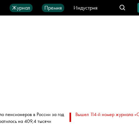
ы
Журнал
Премия
Индустрия
део
Город
IT-продукты
ло пенсионеров в России за год
Вышел 114-й номер журнала «
ратилось на 409,4 тысячи