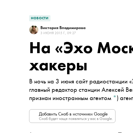
НОВОСТИ
Виктория Владимирова
3 ИЮНЯ 2015 Г., 09:27
На «Эхо Мос
хакеры
В ночь на 3 июня сайт радиостанции 
главный редактор станции
Алексей Ве
признан иностранным агентом
*
)
аген
Добавить Сноб в источники Google
Сноб будет чаще появляться у вас в Google.