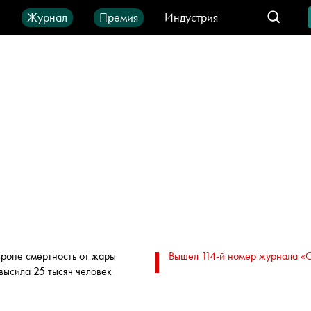
ы
Журнал
Премия
Индустрия
део
Город
IT-продукты
вропе смертность от жары
Вышел 114-й номер журнала «
высила 25 тысяч человек