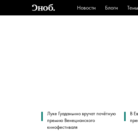
Новости
Блоги
Тем
Стиль
Ви
Луке Гуаданьино вручат почётную
В Е
премию Венецианского
пре
кинофестиваля