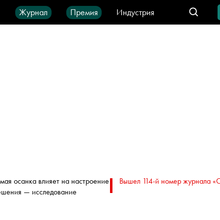
ы
Журнал
Премия
Индустрия
део
Город
IT-продукты
мая осанка влияет на настроение
Вышел 114-й номер журнала «
ешения — исследование