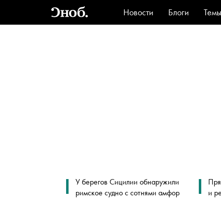
Новости
Блоги
Тем
Стиль
Ви
У берегов Сицилии обнаружили
Пря
римское судно с сотнями амфор
и р